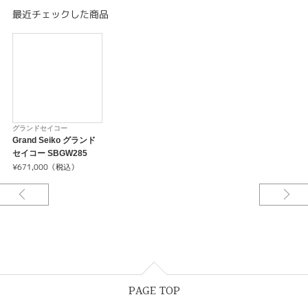
メカニカルモデルの製造地、岩手県雫石の夏は短く、八月下旬にはすでに秋
最近チェックした商品
の気配を感じます。周辺の緑がこれ以上ないほどに深まる、短い夏の終わり
の成熟した緑がカラーリングの源です。
グランドセイコースタジオ 雫石で匠によってひとつひとつ手を尽くされた手
巻きのムーブメントCal. 9S64を搭載した薄型のフォルムが、腕周りをすっ
きりと演出します。
日本の美しい季節の移ろいを腕に宿すモデルです。
グランドセイコー
Grand Seiko グランド
セイコー SBGW285
¥671,000（税込）
PAGE TOP