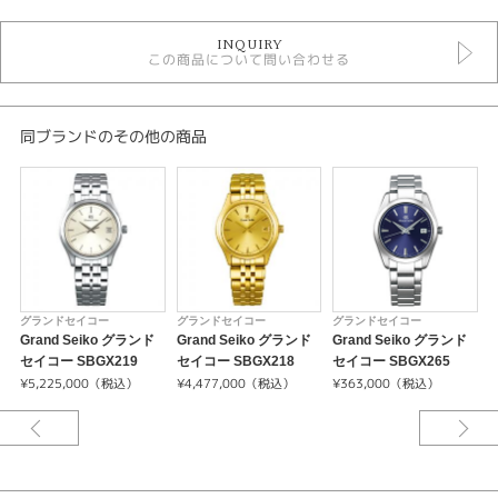
グランドセイコー
INQUIRY
時計
この商品について問い合わせる
手巻き
その他文字盤
5気圧防水以下
メンズウォッチ
同ブランドのその他の商品
革ベルト
メンズ 腕時計
性別
メンズ
腕時計
グランドセイコー
グランドセイコー
グランドセイコー
Grand Seiko グランド
Grand Seiko グランド
Grand Seiko グランド
G
GRAND SEIKO
セイコー SBGX219
セイコー SBGX218
セイコー SBGX265
¥5,225,000（税込）
¥4,477,000（税込）
¥363,000（税込）
¥
紹介文
夏から秋にかけて移ろう季節を表す「杪夏(びょうか)」。匠たちが感じるひ
と夏の終わり。朝の草花に露が降り始めるころ、肌に当たる風が冷たく感じ
る時期を彷彿する落ち着いたカラーリングが特徴です。