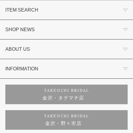
ITEM SEARCH
婚約指輪
SHOP NEWS
結婚指輪
選ばれる理由まとめ
ABOUT US
セットリング
お客様の声
会社概要
INFORMATION
婚約ネックレス
プロポーズサポート
店舗情報
ご来店予約
TAKEUCHI BRIDAL
金沢・タテマチ店
ダイヤモンド
ブランドリスト
お客様の声
特定商取引に関する表記
TAKEUCHI BRIDAL
ジュエリーリフォーム
金沢・野々市店
福井指輪工房｜手作りペアリング
お問い合わせ
プライバシーポリシー