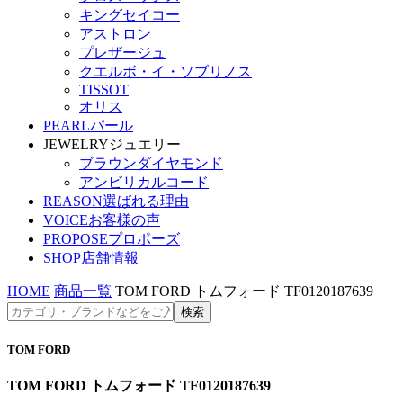
キングセイコー
アストロン
プレザージュ
クエルボ・イ・ソブリノス
TISSOT
オリス
PEARL
パール
JEWELRY
ジュエリー
ブラウンダイヤモンド
アンビリカルコード
REASON
選ばれる理由
VOICE
お客様の声
PROPOSE
プロポーズ
SHOP
店舗情報
HOME
商品一覧
TOM FORD トムフォード TF0120187639
TOM FORD
TOM FORD トムフォード TF0120187639