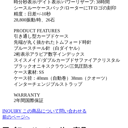
時分秒表示/デイト表示/パワーリザーブ: 38時間
シースルーケースバック/ローターにTFロゴの刻印
精度：日差+/-10秒
28,800振動/時、26石
PRODUCT FEATURES
引き通し型カーブドケース
先端が丸く抜かれたトムフォード時針
ブルースチール針（白ダイヤル）
2桁表示アラビア数字インデックス
スイスメイド/ダブルカーブドサファイアクリスタル
ブラックオニキスクラウン/三気圧防水
ケース素材: SS
ケース径：40mm（自動巻）38mm（クオーツ）
インターチェンジブルストラップ
WARRANTY
2年間国際保証
INQUIRY
この商品について問い合わせる
前のページへ