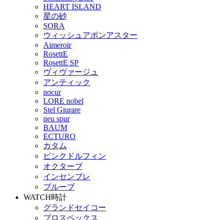
HEART ISLAND
星の砂
SORA
ウィッシュアポンアスター
Aimeroir
RosettE
RosettE SP
ヴィヴァージュ
アンティック
nocur
LORE nobel
Stel Giurare
neu spur
BAUM
ECTURO
カタム
ピンクドルフィン
オクターブ
インセンブレ
プルーブ
WATCH
時計
グランドセイコー
プロスペックス