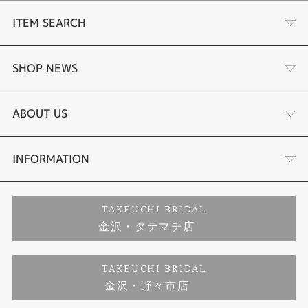
ITEM SEARCH
婚約指輪
SHOP NEWS
結婚指輪
選ばれる理由まとめ
ABOUT US
セットリング
お客様の声
会社概要
INFORMATION
婚約ネックレス
プロポーズサポート
店舗情報
ご来店予約
TAKEUCHI BRIDAL
金沢・タテマチ店
ダイヤモンド
ブランドリスト
お客様の声
特定商取引に関する表記
TAKEUCHI BRIDAL
ジュエリーリフォーム
金沢・野々市店
福井指輪工房｜手作りペアリング
お問い合わせ
プライバシーポリシー