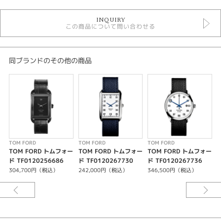
時計
INQUIRY
黒文字盤
この商品について問い合わせる
自動巻き
5気圧防水以下
メンズウォッチ
金属ベルト
同ブランドのその他の商品
メンズ 腕時計
TOM FORD
性別
メンズ
腕時計
TOM FORD
TOM FORD
TOM FORD
T
TOM FORD トムフォー
TOM FORD トムフォー
TOM FORD トムフォー
TOM FORD
ド TF0120256686
ド TF0120267730
ド TF0120267736
ド
304,700円（税込）
242,000円（税込）
346,500円（税込）
紹介文
MOVEMENT -AUTOMATIC
オートマチックムーブメント–スイスSELLITASW200ベースTFムーブメント
時分秒表示/デイト表示/パワーリザーブ: 38時間