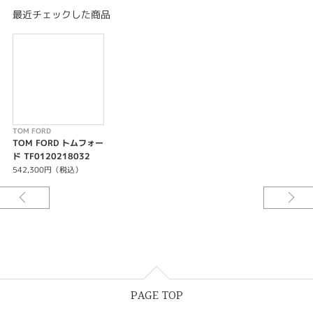
シースルーケースバック/ローターにTFロゴの刻印
最近チェックした商品
精度：日差+/-10秒
28,800振動/時、26石
PRODUCT FEATURES
引き通し型カーブドケース
先端が丸く抜かれたトムフォード時針
ブルースチール針（白ダイヤル）
2桁表示アラビア数字インデックス
スイスメイド/ダブルカーブドサファイアクリスタル
TOM FORD
ブラックオニキスクラウン/三気圧防水
TOM FORD トムフォー
ケース素材: SS
ド TF0120218032
ケース径：40mm（自動巻）38mm（クオーツ）
542,300円（税込）
インターチェンジブルストラップ
WARRANTY
2年間国際保証
PAGE TOP