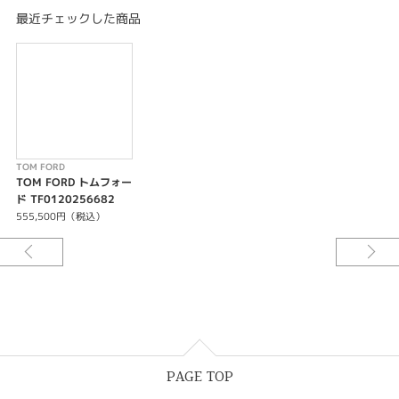
時分秒表示/デイト表示/30分積算計/パワーリザーブ: 約68時間
最近チェックした商品
シースルーケースバック＆TOM FORDサインエッチング
TFロゴの刻印のブラックローター
28,800振動/時、27石
精度：日差+/-10秒
PRODUCT FEATURES
引き通し型カーブドケース
先端が丸く抜かれたトムフォード時針
スーパールミノバ
TOM FORD
2桁表示アラビア数字インデックス
TOM FORD トムフォー
スイスメイド/ダブルカーブドサファイアクリスタル
ド TF0120256682
ブラックオニキスクラウン/三気圧防水
555,500円（税込）
ケース素材: チタニウム& ブラックDLC加工
ケース径：43.5 mm
バックル素材：チタニウム＆ブラックDLC加工
パンチングレザーストラップ
世界限定：各150本
シリアルナンバー入り
WARRANTY
2年間国際保証
PAGE TOP