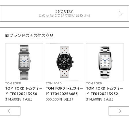
時計
INQUIRY
黒文字盤
この商品について問い合わせる
自動巻き
5気圧防水以下
メンズウォッチ
革ベルト
同ブランドのその他の商品
メンズ 腕時計
TOM FORD
性別
メンズ
腕時計
TOM FORD
TOM FORD
TOM FORD
T
TOM FORD トムフォー
TOM FORD トムフォー
TOM FORD トムフォー
TOM FORD
ド TF0120213936
ド TF0120256683
ド TF0120213932
ド
314,600円（税込）
555,500円（税込）
314,600円（税込）
紹介文
MOVEMENT –AUTOMATIC CHRONOGRAPH
オートマチッククロノグラフムーブメント
(スイスSELLITA SW510ベースTFムーブメント)