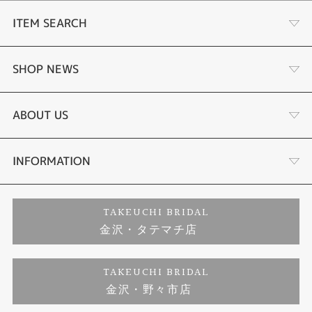
ITEM SEARCH
婚約指輪
SHOP NEWS
結婚指輪
選ばれる理由まとめ
ABOUT US
セットリング
お客様の声
会社概要
INFORMATION
婚約ネックレス
プロポーズサポート
店舗情報
ご来店予約
TAKEUCHI BRIDAL
金沢・タテマチ店
ダイヤモンド
ブランドリスト
お客様の声
特定商取引に関する表記
TAKEUCHI BRIDAL
ジュエリーリフォーム
金沢・野々市店
福井指輪工房｜手作りペアリング
お問い合わせ
プライバシーポリシー