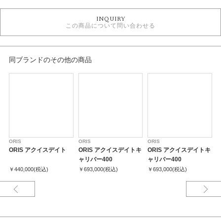
時計
INQUIRY
自動巻き
この商品について問い合わせる
その他文字盤
30気圧防水以上
メンズウォッチ
金属ベルト
同ブランドのその他の商品
メンズ 腕時計
オリス
性別
メンズ
腕時計
ORIS
ORIS
ORIS
O
ORIS アクイスデイト
ORIS アクイスデイトキ
ORIS アクイスデイトキ
ORIS
ャリバー400
ャリバー400
￥440,000(税込)
￥693,000(税込)
￥693,000(税込)
￥
紹介文
アクイス デイト レリーフは、水の重要性の認知向上のための高性能ダイバ
ーズウォッチです。 ダイアルカラーは荒れた海の色を表現し、浮き彫りのメ
モリを備えたベゼルが特徴。