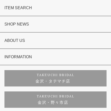
ITEM SEARCH
婚約指輪
SHOP NEWS
結婚指輪
選ばれる理由まとめ
ABOUT US
セットリング
お客様の声
会社概要
INFORMATION
婚約ネックレス
プロポーズサポート
店舗情報
ご来店予約
TAKEUCHI BRIDAL
金沢・タテマチ店
ダイヤモンド
ブランドリスト
お客様の声
特定商取引に関する表記
TAKEUCHI BRIDAL
金沢・野々市店
ジュエリーリフォーム
福井指輪工房｜手作りペアリング
お問い合わせ
プライバシーポリシー