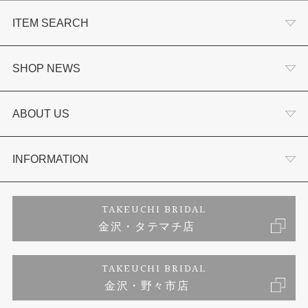
ITEM SEARCH
婚約指輪
SHOP NEWS
結婚指輪
選ばれる理由まとめ
ABOUT US
セットリング
お客様の声
会社概要
INFORMATION
婚約ネックレス
プロポーズサポート
店舗情報
ご来店予約
TAKEUCHI BRIDAL
金沢・タテマチ店
ダイヤモンド
ブランドリスト
お客様の声
特定商取引に関する表記
TAKEUCHI BRIDAL
ジュエリーリフォーム
金沢・野々市店
福井指輪工房｜手作りペアリング
お問い合わせ
プライバシーポリシー