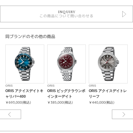
時計
INQUIRY
黒文字盤
この商品について問い合わせる
自動巻き
30気圧防水以上
メンズウォッチ
金属ベルト
同ブランドのその他の商品
メンズ 腕時計
オリス
性別
メンズ
腕時計
ORIS
ORIS
ORIS
O
ORIS アクイスデイトキ
ORIS ビッグクラウンポ
ORIS アクイスデイトレ
ORIS
ャリバー400
インターデイト
リーフ
￥693,000(税込)
￥385,000(税込)
￥440,000(税込)
￥
紹介文
計算し尽くされたデザイン、高性能素材と実用的機能をあわせもつ、革新的
で高性能ダイバーズウォッチです。