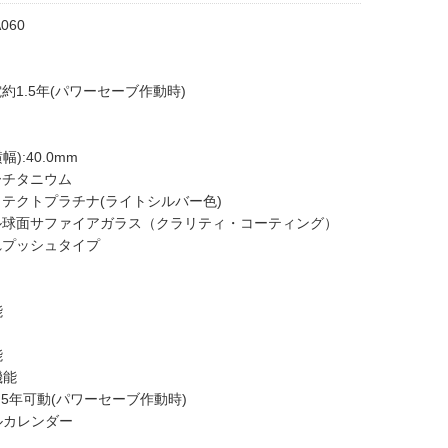
060
約1.5年(パワーセーブ作動時)
):40.0mm
ーチタニウム
ラテクトプラチナ(ライトシルバー色)
ル球面サファイアガラス（クラリティ・コーティング）
れプッシュタイプ
能
能
機能
.5年可動(パワーセーブ作動時)
ルカレンダー