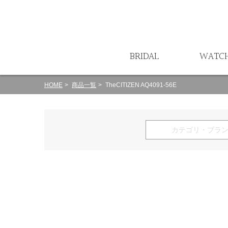
ート
BRIDAL
WATC
HOME
商品一覧
TheCITIZEN AQ4091-56E