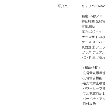
紹介文
キャリバーNo/A
精度:±5秒／年
持続時間:光発電
重量:86g
厚み:12.2mm
ケースサイズ(横幅
ケース:スーパ
表面処理:デュ
ガラス:デュア
バンド:三ツ折
＜機能特長＞
-充電量表示機
-充電警告機能
-過充電防止機
-パワーセーブ
-フル充電時約1
-パーペチュア
-日付表示