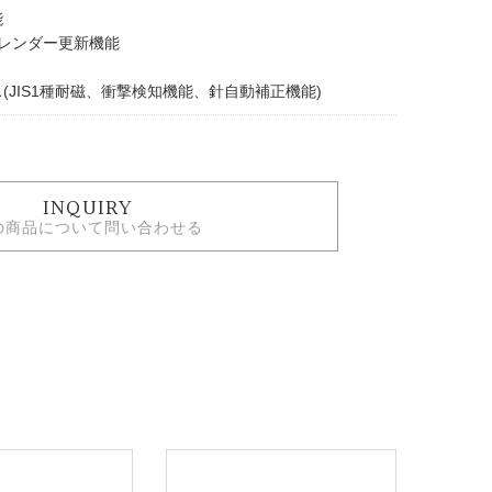
能
カレンダー更新機能
(JIS1種耐磁、衝撃検知機能、針自動補正機能)
INQUIRY
の商品について問い合わせる