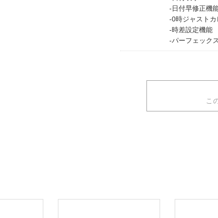
-日付早修正機
-0時ジャスト
-時差設定機能
-パーフェックス
こ