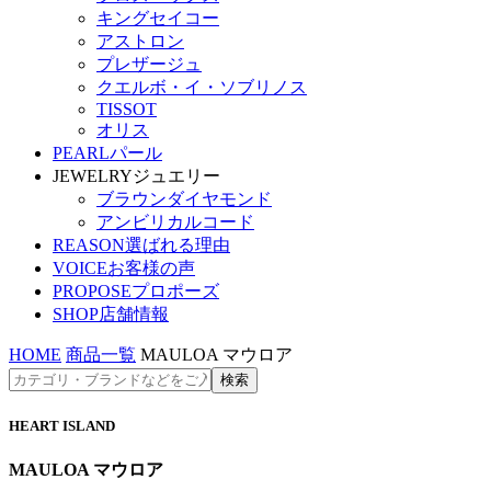
キングセイコー
アストロン
プレザージュ
クエルボ・イ・ソブリノス
TISSOT
オリス
PEARL
パール
JEWELRY
ジュエリー
ブラウンダイヤモンド
アンビリカルコード
REASON
選ばれる理由
VOICE
お客様の声
PROPOSE
プロポーズ
SHOP
店舗情報
HOME
商品一覧
MAULOA マウロア
HEART ISLAND
MAULOA マウロア