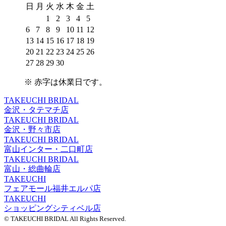
日
月
火
水
木
金
土
1
2
3
4
5
6
7
8
9
10
11
12
13
14
15
16
17
18
19
20
21
22
23
24
25
26
27
28
29
30
※
赤字は休業日
です。
TAKEUCHI BRIDAL
金沢・タテマチ店
TAKEUCHI BRIDAL
金沢・野々市店
TAKEUCHI BRIDAL
富山インター・二口町店
TAKEUCHI BRIDAL
富山・総曲輪店
TAKEUCHI
フェアモール福井エルパ店
TAKEUCHI
ショッピングシティベル店
© TAKEUCHI BRIDAL All Rights Reserved.