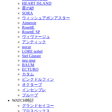
HEART ISLAND
星の砂
SORA
ウィッシュアポンアスター
Aimeroir
RosettE
RosettE SP
ヴィヴァージュ
アンティック
nocur
LORE nobel
Stel Giurare
neu spur
BAUM
ECTURO
カタム
ピンクドルフィン
オクターブ
インセンブレ
プルーブ
WATCH
時計
グランドセイコー
プロスペックス