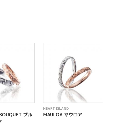
HEART ISLAND
HEART I
 BOUQUET プル
MAULOA マウロア
HERI
ケ