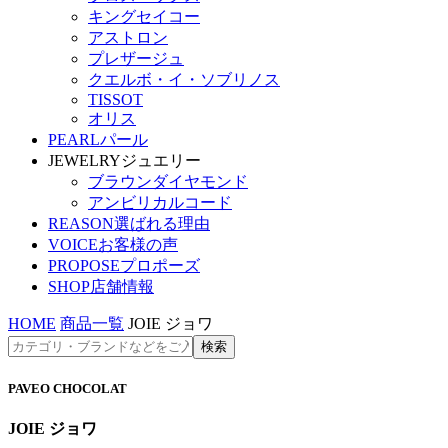
キングセイコー
アストロン
プレザージュ
クエルボ・イ・ソブリノス
TISSOT
オリス
PEARL
パール
JEWELRY
ジュエリー
ブラウンダイヤモンド
アンビリカルコード
REASON
選ばれる理由
VOICE
お客様の声
PROPOSE
プロポーズ
SHOP
店舗情報
HOME
商品一覧
JOIE ジョワ
PAVEO CHOCOLAT
JOIE ジョワ