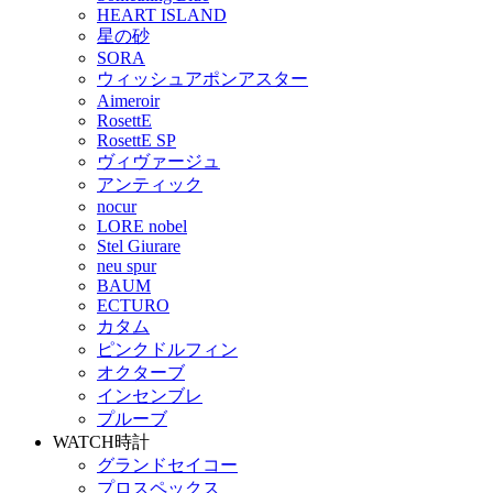
HEART ISLAND
星の砂
SORA
ウィッシュアポンアスター
Aimeroir
RosettE
RosettE SP
ヴィヴァージュ
アンティック
nocur
LORE nobel
Stel Giurare
neu spur
BAUM
ECTURO
カタム
ピンクドルフィン
オクターブ
インセンブレ
プルーブ
WATCH
時計
グランドセイコー
プロスペックス