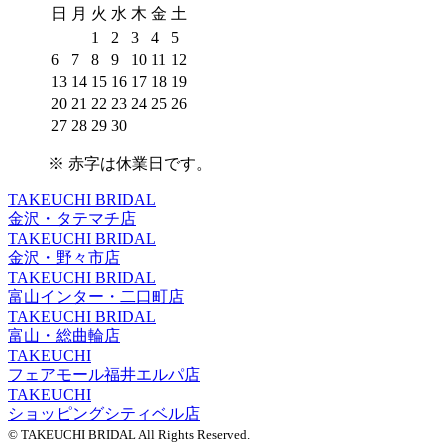
日
月
火
水
木
金
土
1
2
3
4
5
6
7
8
9
10
11
12
13
14
15
16
17
18
19
20
21
22
23
24
25
26
27
28
29
30
※
赤字は休業日
です。
TAKEUCHI BRIDAL
金沢・タテマチ店
TAKEUCHI BRIDAL
金沢・野々市店
TAKEUCHI BRIDAL
富山インター・二口町店
TAKEUCHI BRIDAL
富山・総曲輪店
TAKEUCHI
フェアモール福井エルパ店
TAKEUCHI
ショッピングシティベル店
© TAKEUCHI BRIDAL All Rights Reserved.