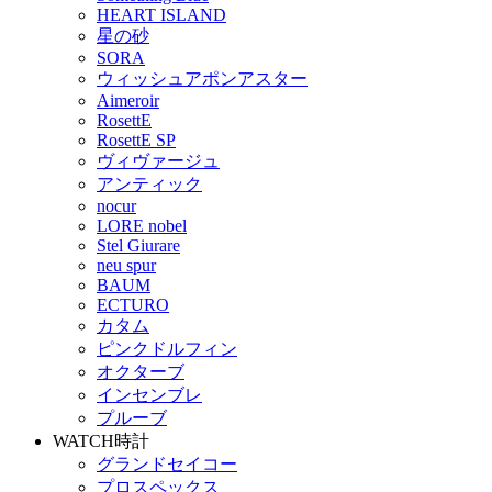
HEART ISLAND
星の砂
SORA
ウィッシュアポンアスター
Aimeroir
RosettE
RosettE SP
ヴィヴァージュ
アンティック
nocur
LORE nobel
Stel Giurare
neu spur
BAUM
ECTURO
カタム
ピンクドルフィン
オクターブ
インセンブレ
プルーブ
WATCH
時計
グランドセイコー
プロスペックス