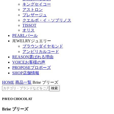
キングセイコー
アストロン
プレザージュ
クエルボ・イ・ソブリノス
TISSOT
オリス
PEARL
パール
JEWELRY
ジュエリー
ブラウンダイヤモンド
アンビリカルコード
REASON
選ばれる理由
VOICE
お客様の声
PROPOSE
プロポーズ
SHOP
店舗情報
HOME
商品一覧
Brise ブリーズ
PAVEO CHOCOLAT
Brise ブリーズ