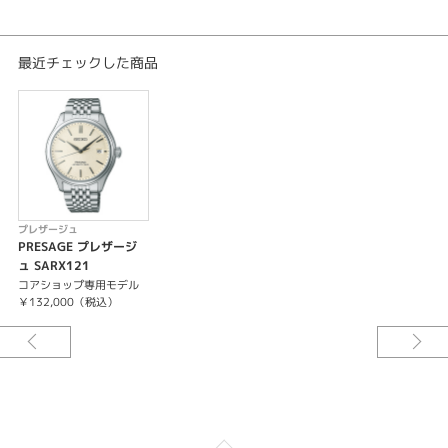
日差＋25秒～－15秒
最大巻上時約72時間持続
24石
最近チェックした商品
-秒針停止機能
プレザージュ
PRESAGE プレザージ
ュ SARX121
コアショップ専用モデル
￥132,000（税込）