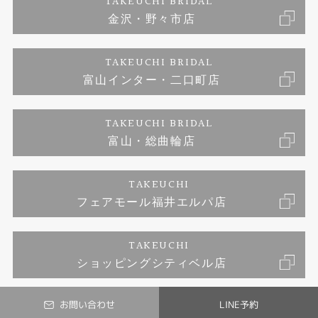
TAKEUCHI BRIDAL
ジュエリーリフォーム
金沢・野々市店
福井指輪工房｜手作りペアリング
お問い合わせ
プライバシーポリシー
TAKEUCHI BRIDAL
真珠ネックレス
福井指輪工房｜手作り結婚指輪 and 婚約指輪
富山インター・二口町店
福井工房｜手作り婚約指輪プロポーズプラン
TAKEUCHI BRIDAL
富山・総曲輪店
TAKEUCHI
フェアモール福井エルパ店
TAKEUCHI
ショッピングシティベル店
お問い合わせ
LINE予約
© TAKEUCHI BRIDAL All Rights Reserved.