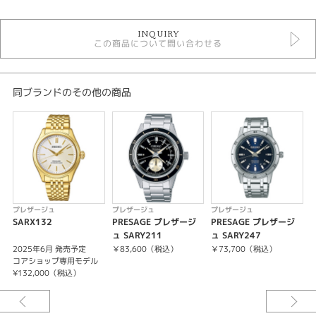
時計
INQUIRY
手巻き
この商品について問い合わせる
自動巻き
その他文字盤
10気圧防水
メンズウォッチ
同ブランドのその他の商品
金属ベルト
メンズ 腕時計
プレザージュ
性別
メンズ
プレザージュ
プレザージュ
プレザージュ
腕時計
SARX132
PRESAGE プレザージ
PRESAGE プレザージ
ュ SARY211
ュ SARY247
ュ
PRESAGE
2025年6月 発売予定
￥83,600（税込）
￥73,700（税込）
コアショップ専用モデル
紹介文
¥132,000（税込）
キャリバーNo/6R55
メカニカル 自動巻（手巻つき）