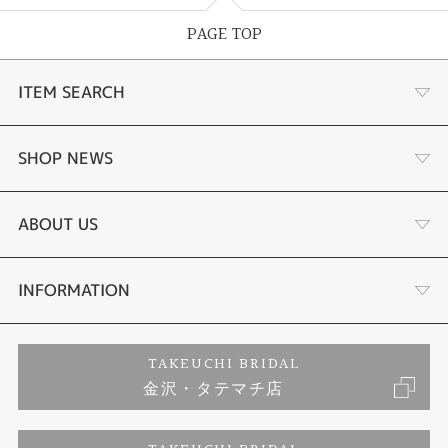
PAGE TOP
ITEM SEARCH
婚約指輪
SHOP NEWS
結婚指輪
選ばれる理由まとめ
ABOUT US
セットリング
お客様の声
会社概要
INFORMATION
婚約ネックレス
プロポーズサポート
店舗情報
ご来店予約
TAKEUCHI BRIDAL
金沢・タテマチ店
ダイヤモンド
ブランドリスト
お客様の声
特定商取引に関する表記