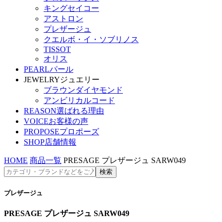
キングセイコー
アストロン
プレザージュ
クエルボ・イ・ソブリノス
TISSOT
オリス
PEARL
パール
JEWELRY
ジュエリー
ブラウンダイヤモンド
アンビリカルコード
REASON
選ばれる理由
VOICE
お客様の声
PROPOSE
プロポーズ
SHOP
店舗情報
HOME
商品一覧
PRESAGE プレザージュ SARW049
プレザージュ
PRESAGE プレザージュ SARW049