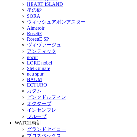
HEART ISLAND
星の砂
SORA
ウィッシュアポンアスター
Aimeroir
RosettE
RosettE SP
ヴィヴァージュ
アンティック
nocur
LORE nobel
Stel Giurare
neu spur
BAUM
ECTURO
カタム
ピンクドルフィン
オクターブ
インセンブレ
プルーブ
WATCH
時計
グランドセイコー
プロスペックス