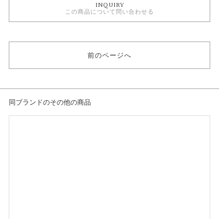
INQUIRY
カテゴリ
この商品について問い合わせる
時計
白文字盤
自動巻き
5気圧防水以下
前のページへ
メンズウォッチ
革ベルト
メンズ 腕時計
クエルボ・イ・ソブリノス
クエルボ・イ・ソブリノス ＞ ヒストリアドール 1519
同ブランドのその他の商品
性別
メンズ
腕時計
クエルボ・イ・ソブリノス
紹介文