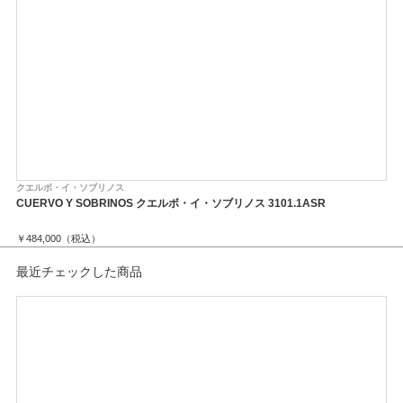
自動巻 パワーリザーブ38時間
縦40mm×横40mm×高9.9mm
シースルーケースバック
防水3 ATM
ステンレススティール
時、分、秒、日付
ルイジアナアリゲーターストラップ
クエルボ・イ・ソブリノス
ク
CUERVO Y SOBRINOS クエルボ・イ・ソブリノス 3101.1ASR
CU
￥484,000（税込）
￥6
最近チェックした商品