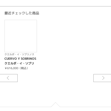
自動巻、約44時間パワーリザーブ
ケース径 40mm 厚さ 11.85 mm
10気圧防水
最近チェックした商品
ステンレススティール
反射防止ダブルカーブサファイアクリスタル
時、分、秒、センターセコンド、日付
ステンレススティール製ブレスレット
透かし彫りのフォールディングバックル付き
クエルボ・イ・ソブリノス
CUERVO Y SOBRINOS
クエルボ・イ・ソブリ
ノス 3161B.1B
￥616,000（税込）