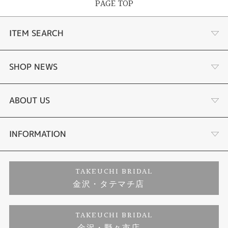
PAGE TOP
ITEM SEARCH
婚約指輪
SHOP NEWS
結婚指輪
選ばれる理由まとめ
ABOUT US
セットリング
お客様の声
会社概要
INFORMATION
婚約ネックレス
プロポーズサポート
店舗情報
ご来店予約
TAKEUCHI BRIDAL
金沢・タテマチ店
ダイヤモンド
ブランドリスト
お客様の声
特定商取引に関する表記
TAKEUCHI BRIDAL
ジュエリーリフォーム
福井指輪工房｜手作りペアリング