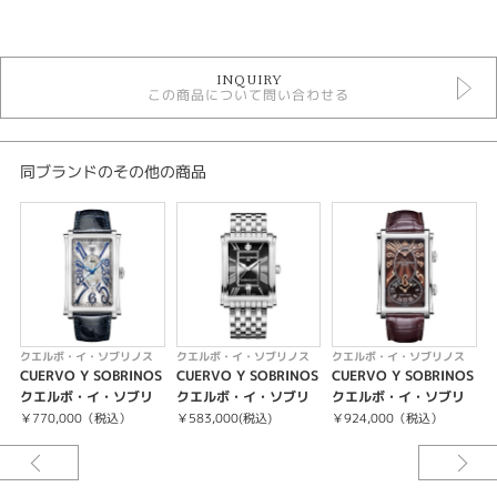
カテゴリ
時計
INQUIRY
青文字盤
この商品について問い合わせる
自動巻き
10気圧防水
メンズウォッチ
金属ベルト
同ブランドのその他の商品
メンズ 腕時計
クエルボ・イ・ソブリノス
クエルボ・イ・ソブリノス ＞ ロブスト1935
性別
メンズ
クエルボ・イ・ソブリノス
クエルボ・イ・ソブリノス
クエルボ・イ・ソブリノス
腕時計
CUERVO Y SOBRINOS
CUERVO Y SOBRINOS
CUERVO Y SOBRINOS
C
クエルボ・イ・ソブリ
クエルボ・イ・ソブリ
クエルボ・イ・ソブリ
クエルボ・イ・ソブリノス
ノス 1012.1AM
ノス 1015B.1RN
ノス 1112-1TM-M
￥770,000（税込）
￥583,000(税込)
￥924,000（税込）
紹介文