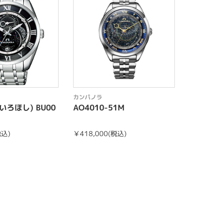
カンパノラ
カンパノ
いろほし) BU00
AO4010-51M
AO401
(税込)
￥418,000(税込)
￥396,