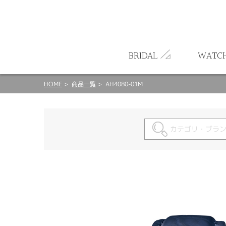
ート
BRIDAL
WATC
HOME
商品一覧
AH4080-01M