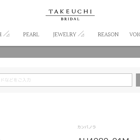
H
PEARL
JEWELRY
REASON
VOI
カンパノラ