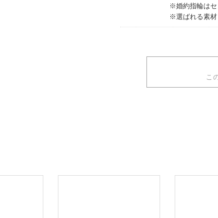
※婚約指輪はセ
※選ばれる素材
こ