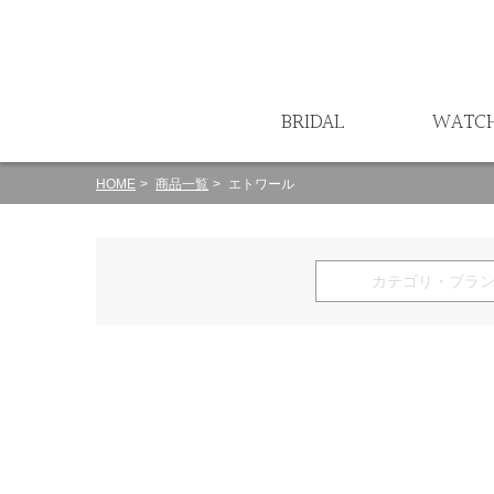
ート
BRIDAL
WATC
HOME
商品一覧
エトワール