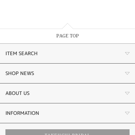
PAGE TOP
ITEM SEARCH
婚約指輪
SHOP NEWS
結婚指輪
選ばれる理由まとめ
ABOUT US
セットリング
お客様の声
会社概要
INFORMATION
婚約ネックレス
プロポーズサポート
店舗情報
ご来店予約