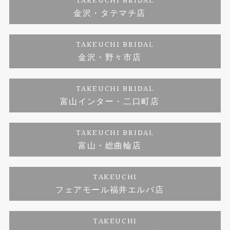
TAKEUCHI BRIDAL
金沢・タテマチ店
ダイヤモンド
ブランドリスト
お客様の声
特定商取引に関する表記
TAKEUCHI BRIDAL
ジュエリーリフォーム
金沢・野々市店
福井指輪工房｜手作りペアリング
お問い合わせ
プライバシーポリシー
TAKEUCHI BRIDAL
真珠ネックレス
福井指輪工房｜手作り結婚指輪 and 婚約指輪
富山インター・二口町店
福井工房｜手作り婚約指輪プロポーズプラン
TAKEUCHI BRIDAL
富山・総曲輪店
TAKEUCHI
フェアモール福井エルパ店
TAKEUCHI