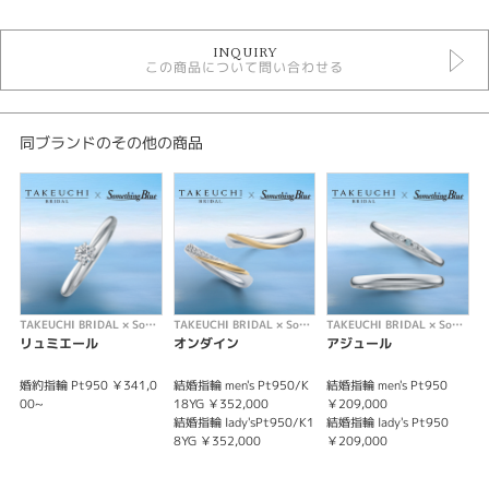
TAKEUCHI BRIDAL × Something Blue ＞ 結婚指輪
INQUIRY
この商品について問い合わせる
性別
レディース
メンズ
同ブランドのその他の商品
紹介文
ふたりが寄り添って歩むこと。
海と空が優しく溶け合い調和するように、
互いの気持ちがひとつに重なる軌跡と美しさを感じて。
※価格は税込みになります。
TAKEUCHI BRIDAL × Something Blue
TAKEUCHI BRIDAL × Something Blue
TAKEUCHI BRIDAL × Something Blue
リュミエール
オンダイン
アジュール
婚約指輪 Pt950 ￥341,0
結婚指輪 men's Pt950/K
結婚指輪 men's Pt950
婚
00~
18YG ￥352,000
￥209,000
0
結婚指輪 lady'sPt950/K1
結婚指輪 lady's Pt950
8YG ￥352,000
￥209,000