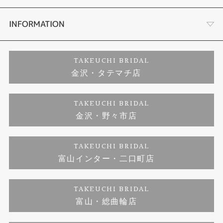
セットリング
お客様の声
会社概要
INFORMATION
婚約ネックレス
プロポーズサポート
店舗情報
ご来店予約
TAKEUCHI BRIDAL
金沢・タテマチ店
ダイヤモンド
ブランドリスト
お客様の声
特定商取引に関する表記
TAKEUCHI BRIDAL
ジュエリーリフォーム
金沢・野々市店
福井指輪工房｜手作りペアリング
お問い合わせ
プライバシーポリシー
TAKEUCHI BRIDAL
真珠ネックレス
福井指輪工房｜手作り結婚指輪 and 婚約指輪
富山インター・二口町店
福井工房｜手作り婚約指輪プロポーズプラン
TAKEUCHI BRIDAL
富山・総曲輪店