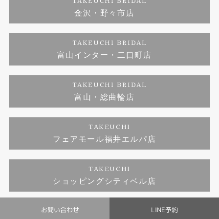
TAKEUCHI BRIDAL
ジュエリーリフォーム
金沢・野々市店
福井指輪工房｜手作りペアリング
お問い合わせ
プライバシーポリシー
TAKEUCHI BRIDAL
真珠ネックレス
福井指輪工房｜手作り結婚指輪 and 婚約指輪
富山インター・二口町店
福井工房｜手作り婚約指輪プロポーズプラン
TAKEUCHI BRIDAL
富山・総曲輪店
TAKEUCHI
フェアモール福井エルパ店
TAKEUCHI
ショッピングシティベル店
お問い合わせ
LINE予約
© TAKEUCHI BRIDAL All Rights Reserved.