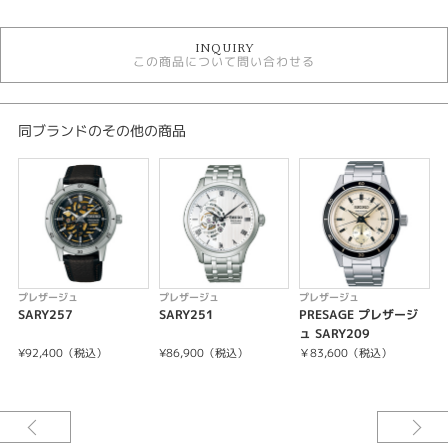
時計
INQUIRY
青文字盤
この商品について問い合わせる
手巻き
自動巻き
10気圧防水
メンズウォッチ
同ブランドのその他の商品
金属ベルト
メンズ 腕時計
プレザージュ
性別
メンズ
プレザージュ
プレザージュ
プレザージュ
腕時計
SARY257
SARY251
PRESAGE プレザージ
ュ SARY209
ュ
PRESAGE
¥92,400（税込）
¥86,900（税込）
￥83,600（税込）
紹介文
コアショップ専用モデル