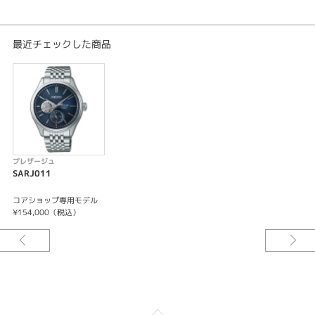
キャリバーNo/6R5J
メカニカル 自動巻（手巻つき）
日差＋25秒～－15秒
最近チェックした商品
最大巻上時約72時間持続
24石
-24時針つき
-秒針停止機能
プレザージュ
SARJ011
コアショップ専用モデル
¥154,000（税込）