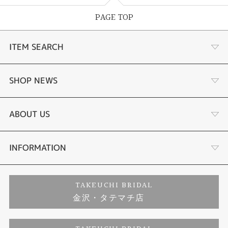
PAGE TOP
ITEM SEARCH
婚約指輪
SHOP NEWS
結婚指輪
選ばれる理由まとめ
ABOUT US
セットリング
お客様の声
会社概要
INFORMATION
婚約ネックレス
プロポーズサポート
店舗情報
ご来店予約
TAKEUCHI BRIDAL
金沢・タテマチ店
ダイヤモンド
ブランドリスト
お客様の声
特定商取引に関する表記