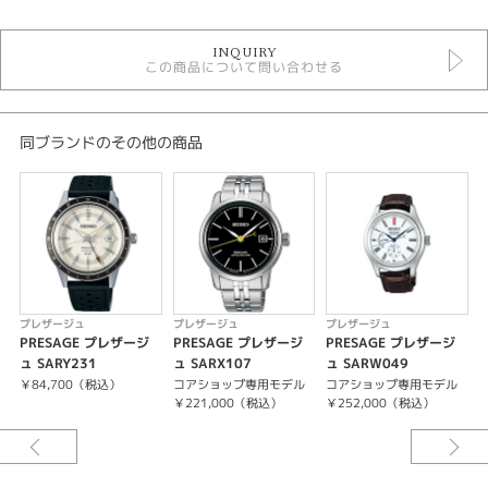
時計
INQUIRY
青文字盤
この商品について問い合わせる
手巻き
自動巻き
10気圧防水
メンズウォッチ
同ブランドのその他の商品
金属ベルト
メンズ 腕時計
プレザージュ
性別
メンズ
プレザージュ
プレザージュ
プレザージュ
腕時計
PRESAGE プレザージ
PRESAGE プレザージ
PRESAGE プレザージ
ュ SARY231
ュ SARX107
ュ SARW049
ュ
PRESAGE
￥84,700（税込）
コアショップ専用モデル
コアショップ専用モデル
￥221,000（税込）
￥252,000（税込）
紹介文
コアショップ専用モデル