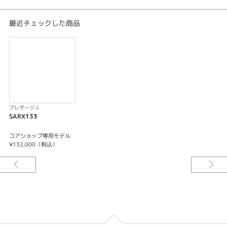
キャリバーNo/6R55
メカニカル 自動巻（手巻つき）
最近チェックした商品
日差＋25秒～－15秒
最大巻上時約72時間持続
24石
-秒針停止機能
プレザージュ
SARX133
コアショップ専用モデル
¥132,000（税込）