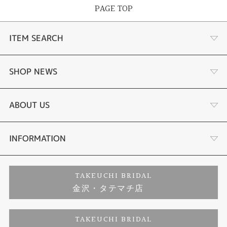
PAGE TOP
ITEM SEARCH
婚約指輪
SHOP NEWS
結婚指輪
選ばれる理由まとめ
ABOUT US
セットリング
お客様の声
会社概要
INFORMATION
婚約ネックレス
プロポーズサポート
店舗情報
ご来店予約
TAKEUCHI BRIDAL
金沢・タテマチ店
ダイヤモンド
ブランドリスト
お客様の声
特定商取引に関する表記
TAKEUCHI BRIDAL