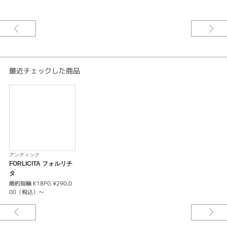
リング）。ダイヤモンドを一粒一粒包むようにミル打ち加工を施している
為、存在感があり、華やか。
※婚約指輪のセンターダイヤモンドの価格は含まれません。
※選ばれる素材・ダイヤモンドグレードによって価格が変わります。
最近チェックした商品
アンティック
FORLICITA フォルリチ
タ
婚約指輪 K18PG ¥290,0
00（税込）～