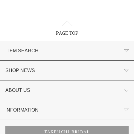
PAGE TOP
ITEM SEARCH
婚約指輪
SHOP NEWS
結婚指輪
選ばれる理由まとめ
ABOUT US
セットリング
お客様の声
会社概要
INFORMATION
婚約ネックレス
プロポーズサポート
店舗情報
ご来店予約
TAKEUCHI BRIDAL