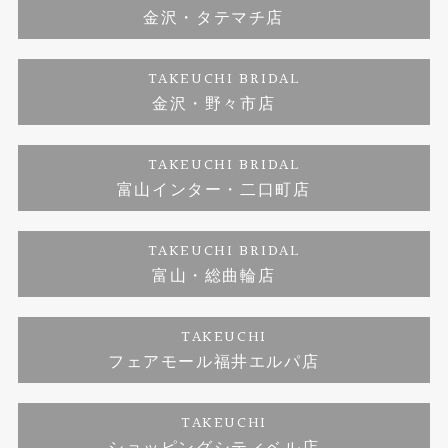
金沢・タテマチ店
ダイヤモンド
ブランドリスト
お客様の声
特定商取引に関する表記
TAKEUCHI BRIDAL
ジュエリーリフォーム
金沢・野々市店
福井指輪工房｜手作りペアリング
お問い合わせ
プライバシーポリシー
TAKEUCHI BRIDAL
真珠ネックレス
福井指輪工房｜手作り結婚指輪 and 婚約指輪
富山インター・二口町店
福井工房｜手作り婚約指輪プロポーズプラン
TAKEUCHI BRIDAL
富山・総曲輪店
TAKEUCHI
フェアモール福井エルパ店
TAKEUCHI