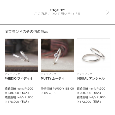
婚約指輪
INQUIRY
婚約指輪 アンティーク
この商品について問い合わせる
&tique 婚約指輪
婚約指輪 ミルグレイン
婚約指輪 ストレート
婚約指輪 エタニティ
同ブランドのその他の商品
婚約指輪 ゴールドカラー
デザイン
アンティーク
テイスト
アンティック
アンティック
アンティック
婚約指輪 アンティーク
PHEDIO フィディオ
MUTTY ムーティ
INSUAL アンシャル
紹介文
結婚指輪 men's Pt900
婚約指輪 Pt900 ¥188,00
結婚指輪 men's Pt900
婚
￥248,000（税込）
0（税込）～
￥208,000（税込）
結婚指輪 lady's Pt900
結婚指輪 lady's Pt900
結
&tique FORLICITA フォルリチタ
￥178,000（税込）
￥172,000（税込）
運命と幸福
結
心までも 結ばれているということ
ミル打ちで囲まれたダイヤモンドが可愛らしい印象の婚約指輪（エンゲージ