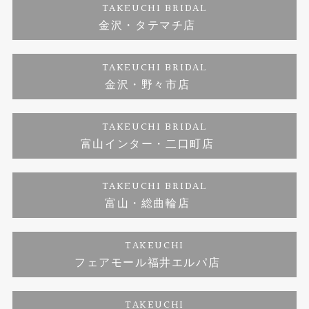
ご来店予約
TAKEUCHI BRIDAL
金沢・タテマチ店
ダイヤモンド
ブランドリスト
お客様の声
特定商取引に関する表記
TAKEUCHI BRIDAL
ジュエリーリフォーム
金沢・野々市店
福井指輪工房｜手作りペアリング
お問い合わせ
プライバシーポリシー
TAKEUCHI BRIDAL
真珠ネックレス
福井指輪工房｜手作り結婚指輪 and 婚約指輪
富山インター・二口町店
福井工房｜手作り婚約指輪プロポーズプラン
TAKEUCHI BRIDAL
富山・総曲輪店
TAKEUCHI
フェアモール福井エルパ店
TAKEUCHI