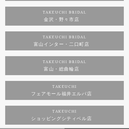
ダイヤモンド
ブランドリスト
お客様の声
特定商取引に関する表記
TAKEUCHI BRIDAL
ジュエリーリフォーム
金沢・野々市店
福井指輪工房｜手作りペアリング
お問い合わせ
プライバシーポリシー
TAKEUCHI BRIDAL
真珠ネックレス
福井指輪工房｜手作り結婚指輪 and 婚約指輪
富山インター・二口町店
福井工房｜手作り婚約指輪プロポーズプラン
TAKEUCHI BRIDAL
富山・総曲輪店
TAKEUCHI
フェアモール福井エルパ店
TAKEUCHI
ショッピングシティベル店