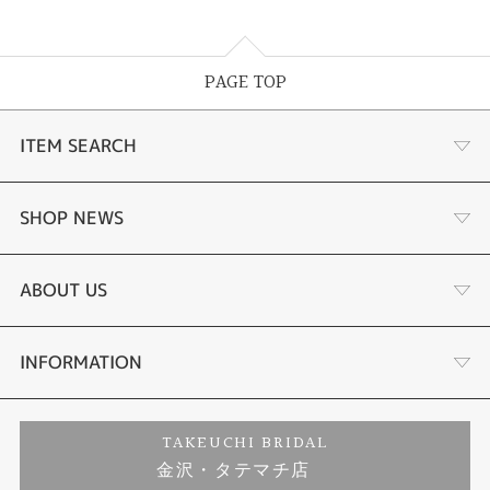
PAGE TOP
ITEM SEARCH
婚約指輪
SHOP NEWS
結婚指輪
選ばれる理由まとめ
ABOUT US
セットリング
お客様の声
会社概要
INFORMATION
婚約ネックレス
プロポーズサポート
店舗情報
ご来店予約
TAKEUCHI BRIDAL
金沢・タテマチ店