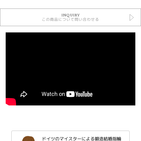
結婚指輪
INQUIRY
結婚指輪 シンプル
この商品について問い合わせる
結婚指輪 コンビネーション
CHRISTIAN BAUER
結婚指輪 鍛造
結婚指輪 つや消し
結婚指輪 ストレート
人気ブランド結婚指輪
結婚指輪 一石
結婚指輪 平打ち
デザイン
シンプル
テイスト
結婚指輪 シンプル
性別
ドイツのマイスターによる鍛造結婚指輪
レディース