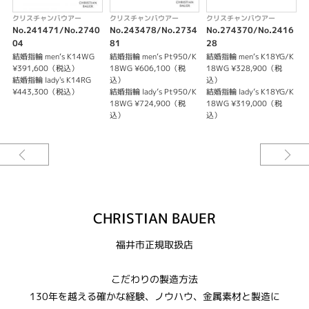
クリスチャンバウアー
クリスチャンバウアー
クリスチャンバウアー
No.241471/No.2740
No.243478/No.2734
No.274370/No.2416
N
04
81
28
6
結婚指輪 men‘s K14WG
結婚指輪 men‘s Pt950/K
結婚指輪 men‘s K18YG/K
結
¥391,600（税込）
18WG ¥606,100（税
18WG ¥328,900（税
結婚指輪 lady's K14RG
込）
込）
結
¥443,300（税込）
結婚指輪 lady’s Pt950/K
結婚指輪 lady’s K18YG/K
18WG ¥724,900（税
18WG ¥319,000（税
込）
込）
CHRISTIAN BAUER
福井市正規取扱店
​こだわりの製造方法
130年を越える確かな経験、ノウハウ、金属素材と製造に