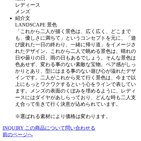
レディース
メンズ
紹介文
LANDSCAPE 景色
「これから二人が描く景色は、広く広く、どこまで
も、優しさに満ちて」というコンセプトを元に、「遊
び疲れた一日の終わり、一緒に帰り道」をイメージさ
れたデザイン。これから二人で眺める景色は、晴れの
日や曇りの日、雨の日もあるでしょう。そんな景色は
色あせず、変わる事のない素敵な宝物。ペア感がしっ
かりとあり、型にはまる事のない遊び心が溢れたデザ
インです。二人がこれから見て行く景色は、今まで以
上にもっとワクワクするという心をラインで表してい
ます。メンズの表面のくぼみを埋めるように、レディ
ースにはダイヤがあしらっており、どんな時も二人支
え合って生きて行く決意が込められています。
※選ばれる素材により価格は変わります。
INQUIRY
この商品について問い合わせる
前のページへ