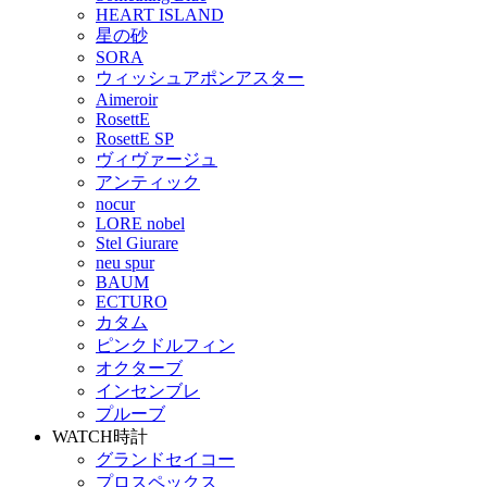
HEART ISLAND
星の砂
SORA
ウィッシュアポンアスター
Aimeroir
RosettE
RosettE SP
ヴィヴァージュ
アンティック
nocur
LORE nobel
Stel Giurare
neu spur
BAUM
ECTURO
カタム
ピンクドルフィン
オクターブ
インセンブレ
プルーブ
WATCH
時計
グランドセイコー
プロスペックス