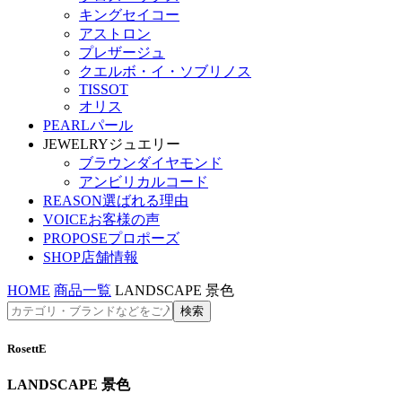
キングセイコー
アストロン
プレザージュ
クエルボ・イ・ソブリノス
TISSOT
オリス
PEARL
パール
JEWELRY
ジュエリー
ブラウンダイヤモンド
アンビリカルコード
REASON
選ばれる理由
VOICE
お客様の声
PROPOSE
プロポーズ
SHOP
店舗情報
HOME
商品一覧
LANDSCAPE 景色
RosettE
LANDSCAPE 景色