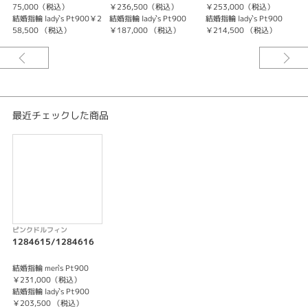
性別
75,000（税込）
￥236,500（税込）
￥253,000（税込）
結婚指輪 lady`s Pt900￥2
結婚指輪 lady`s Pt900
結婚指輪 lady`s Pt900
結
58,500 （税込）
￥187,000 （税込）
￥214,500 （税込）
1
レディース
メンズ
紹介文
Pink Dolphin Diamond 1284615/1284616
最近チェックした商品
S字のウェーブで指を綺麗に見せてくれるデザイン。
センター部分が谷のようにくぼませることで、よりすっきりとした印象にな
る。
華奢なデザインの中にもダイヤモンドで存在感を与え、華やかさも楽しめ
る。
ピンクドルフィンダイヤモンド
「約束された愛」それはピンクダイアの持つ石言葉 ピンクドルフィンに恋人
ピンクドルフィン
同士や夫婦で遭遇すると、その人には幸運が訪れ 生涯添い遂げられると言わ
1284615/1284616
れています。 リング内側に想いを込めて 永遠に続くふたりの幸せを見守る
絆。
結婚指輪 men`s Pt900
￥231,000（税込）
結婚指輪 lady`s Pt900
￥203,500 （税込）