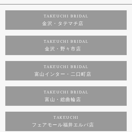
婚約ネックレス
プロポーズサポート
店舗情報
ご来店予約
TAKEUCHI BRIDAL
金沢・タテマチ店
ダイヤモンド
ブランドリスト
お客様の声
特定商取引に関する表記
TAKEUCHI BRIDAL
ジュエリーリフォーム
金沢・野々市店
福井指輪工房｜手作りペアリング
お問い合わせ
プライバシーポリシー
TAKEUCHI BRIDAL
真珠ネックレス
福井指輪工房｜手作り結婚指輪 and 婚約指輪
富山インター・二口町店
福井工房｜手作り婚約指輪プロポーズプラン
TAKEUCHI BRIDAL
富山・総曲輪店
TAKEUCHI
フェアモール福井エルパ店