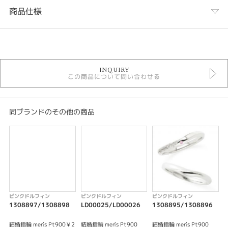
商品仕様
カテゴリ
結婚指輪
INQUIRY
結婚指輪 フェミニン
この商品について問い合わせる
Pink Dolphin Diamond 結婚指輪
結婚指輪 ウェーブ・S字
結婚指輪 プラチナカラー
結婚指輪 ３～7石
同ブランドのその他の商品
結婚指輪 甲丸
結婚指輪 ピンクダイヤモンド
デザイン
キュート
テイスト
ピンクドルフィン
ピンクドルフィン
ピンクドルフィン
1308897/1308898
LD00025/LD00026
1308895/1308896
1
結婚指輪 キュート
結婚指輪 men`s Pt900￥2
結婚指輪 men`s Pt900
結婚指輪 men`s Pt900
結