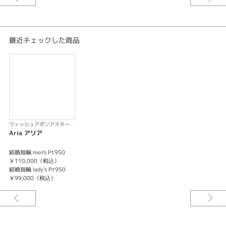
紹介文
奏でられる星の音楽のように緩やかなウェーブラインは、手元をすっきりと
美しくみせてくれます。指にしっとりとなじむ、なめらかな着け心地のマリ
最近チェックした商品
ッジリングです。
ウィッシュアポンアスター
Aria アリア
結婚指輪 men's Pt950
￥110,000（税込）
結婚指輪 lady's Pt950
￥99,000（税込）