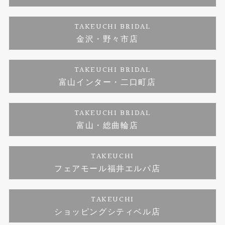
ダイヤモンド
ブランドリスト
お客様の声
特定商取引に関する表記
TAKEUCHI BRIDAL
ジュエリーリフォーム
金沢・野々市店
福井指輪工房｜手作りペアリング
お問い合わせ
プライバシーポリシー
TAKEUCHI BRIDAL
真珠ネックレス
福井指輪工房｜手作り結婚指輪 and 婚約指輪
富山インター・二口町店
福井工房｜手作り婚約指輪プロポーズプラン
TAKEUCHI BRIDAL
富山・総曲輪店
TAKEUCHI
フェアモール福井エルパ店
TAKEUCHI
ショッピングシティベル店