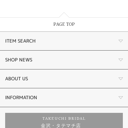
PAGE TOP
ITEM SEARCH
婚約指輪
SHOP NEWS
結婚指輪
選ばれる理由まとめ
ABOUT US
セットリング
お客様の声
会社概要
INFORMATION
婚約ネックレス
プロポーズサポート
店舗情報
ご来店予約
TAKEUCHI BRIDAL
金沢・タテマチ店