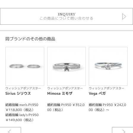
結婚指輪
INQUIRY
結婚指輪 フェミニン
この商品について問い合わせる
Wish upon a star 結婚指輪
結婚指輪 ウェーブ・S字
結婚指輪 プラチナカラー
結婚指輪 ３～7石
同ブランドのその他の商品
結婚指輪 甲丸
デザイン
キュート
テイスト
ウィッシュアポンアスター
ウィッシュアポンアスター
ウィッシュアポンアスター
結婚指輪 キュート
Sirius シリウス
Mimosa ミモザ
Vega ベガ
性別
結婚指輪 men's Pt950
婚約指輪 Pt950 ￥352,0
婚約指輪 Pt950 ￥242,0
結
￥118,800（税込）
00（税込）
00（税込）～
結婚指輪 lady's Pt950
結
レディース
￥149,600（税込）
メンズ