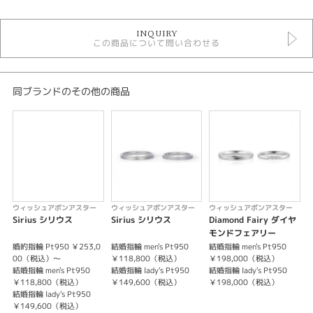
結婚指輪
INQUIRY
結婚指輪 フェミニン
この商品について問い合わせる
Wish upon a star 結婚指輪
結婚指輪 ウェーブ・S字
結婚指輪 プラチナカラー
結婚指輪 ３～7石
同ブランドのその他の商品
結婚指輪 甲丸
デザイン
キュート
テイスト
ウィッシュアポンアスター
ウィッシュアポンアスター
ウィッシュアポンアスター
結婚指輪 キュート
Sirius シリウス
Sirius シリウス
Diamond Fairy ダイヤ
Q
モンドフェアリー
性別
婚約指輪 Pt950 ￥253,0
結婚指輪 men's Pt950
結婚指輪 men's Pt950
結
00（税込）～
￥118,800（税込）
￥198,000（税込）
結婚指輪 men's Pt950
結婚指輪 lady's Pt950
結婚指輪 lady's Pt950
結
レディース
￥118,800（税込）
￥149,600（税込）
￥198,000（税込）
メンズ
結婚指輪 lady's Pt950
￥149,600（税込）