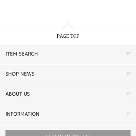
PAGE TOP
ITEM SEARCH
婚約指輪
SHOP NEWS
結婚指輪
選ばれる理由まとめ
ABOUT US
セットリング
お客様の声
会社概要
INFORMATION
婚約ネックレス
プロポーズサポート
店舗情報
ご来店予約