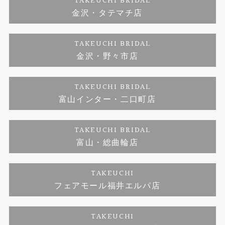
TAKEUCHI BRIDAL
金沢・タテマチ店
ダイヤモンド
ブランドリスト
お客様の声
特定商取引に関する表記
TAKEUCHI BRIDAL
ジュエリーリフォーム
金沢・野々市店
福井指輪工房｜手作りペアリング
お問い合わせ
プライバシーポリシー
TAKEUCHI BRIDAL
真珠ネックレス
福井指輪工房｜手作り結婚指輪 and 婚約指輪
富山インター・二口町店
福井工房｜手作り婚約指輪プロポーズプラン
TAKEUCHI BRIDAL
富山・総曲輪店
TAKEUCHI
フェアモール福井エルパ店
TAKEUCHI