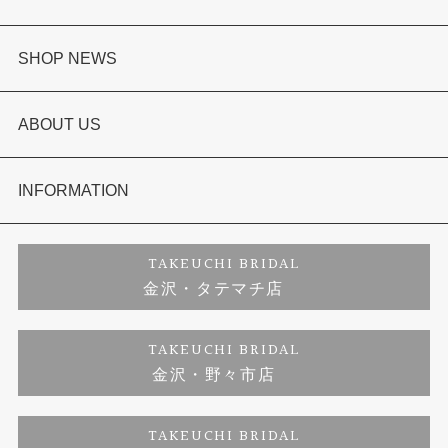
婚約指輪
SHOP NEWS
結婚指輪
選ばれる理由まとめ
ABOUT US
セットリング
お客様の声
会社概要
INFORMATION
婚約ネックレス
プロポーズサポート
店舗情報
ご来店予約
TAKEUCHI BRIDAL
金沢・タテマチ店
ダイヤモンド
ブランドリスト
お客様の声
特定商取引に関する表記
TAKEUCHI BRIDAL
金沢・野々市店
ジュエリーリフォーム
福井指輪工房｜手作りペアリング
お問い合わせ
プライバシーポリシー
TAKEUCHI BRIDAL
真珠ネックレス
福井指輪工房｜手作り結婚指輪 and 婚約指輪