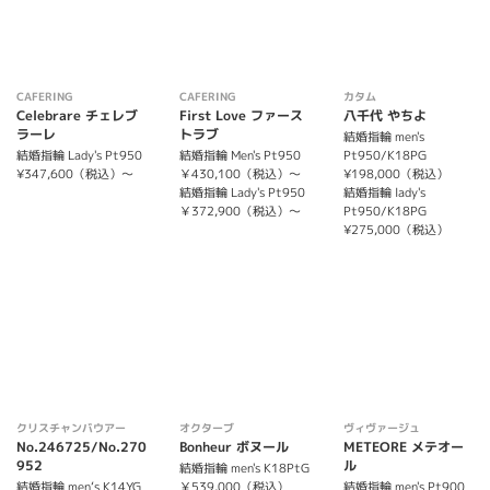
CAFERING
CAFERING
カタム
Celebrare チェレブ
First Love ファース
八千代 やちよ
ラーレ
トラブ
結婚指輪 men's
結婚指輪 Lady's Pt950
結婚指輪 Men's Pt950
Pt950/K18PG
¥347,600（税込）～
￥430,100（税込）～
¥198,000（税込）
結婚指輪 Lady's Pt950
結婚指輪 lady's
￥372,900（税込）～
Pt950/K18PG
¥275,000（税込）
クリスチャンバウアー
オクターブ
ヴィヴァージュ
No.246725/No.270
Bonheur ボヌール
METEORE メテオー
952
ル
結婚指輪 men's K18PtG
結婚指輪 men‘s K14YG
￥539,000（税込）
結婚指輪 men's Pt900