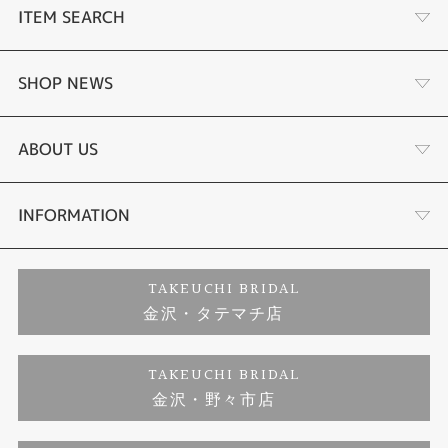
ITEM SEARCH
婚約指輪
SHOP NEWS
結婚指輪
選ばれる理由まとめ
ABOUT US
セットリング
お客様の声
会社概要
INFORMATION
婚約ネックレス
プロポーズサポート
店舗情報
ご来店予約
TAKEUCHI BRIDAL
金沢・タテマチ店
ダイヤモンド
ブランドリスト
お客様の声
特定商取引に関する表記
TAKEUCHI BRIDAL
ジュエリーリフォーム
金沢・野々市店
福井指輪工房｜手作りペアリング
お問い合わせ
プライバシーポリシー