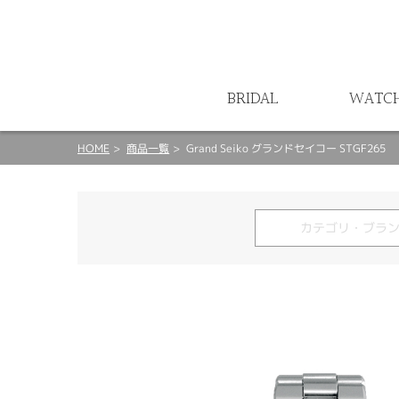
ート
BRIDAL
WATC
HOME
商品一覧
Grand Seiko グランドセイコー STGF265