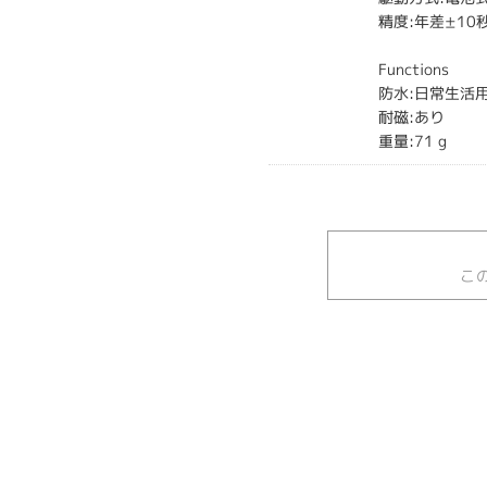
精度:年差±10
Functions
防水:日常生活
耐磁:あり
重量:71 g
こ