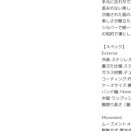
手元に合わせて
歪みのない美し
が施された面の
美しさが際立ち
シルバーで統一
の知的で凜とし
【スペック】
Exterior
外装:ステンレ
裏ぶた仕様:ス
ガラス材質:デ
コーティング:
ケースサイズ:横 2
バンド幅:14m
中留:ワンプッ
腕周り長さ（最長
Movement
ムーブメント:4J52
駆動方式:電池