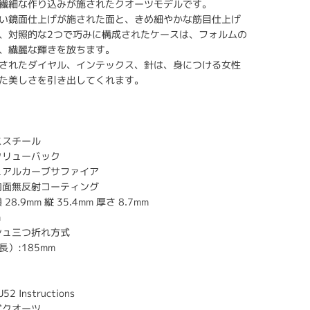
繊細な作り込みが施されたクオーツモデルです。
い鏡面仕上げが施された面と、きめ細やかな筋目仕上げ
、対照的な2つで巧みに構成されたケースは、フォルムの
、繊麗な輝きを放ちます。
されたダイヤル、インテックス、針は、身につける女性
た美しさを引き出してくれます。
ススチール
クリューバック
ュアルカーブサファイア
内面無反射コーティング
8.9mm 縦 35.4mm 厚さ 8.7mm
m
シュ三つ折れ方式
）:185mm
 Instructions
式クオーツ