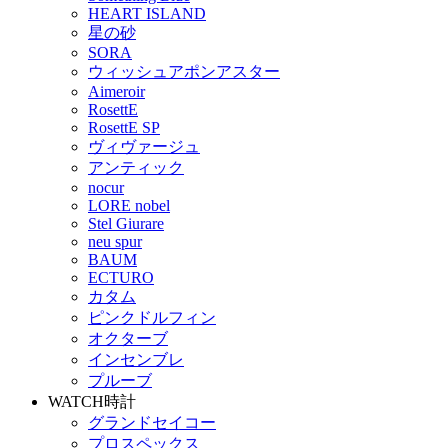
HEART ISLAND
星の砂
SORA
ウィッシュアポンアスター
Aimeroir
RosettE
RosettE SP
ヴィヴァージュ
アンティック
nocur
LORE nobel
Stel Giurare
neu spur
BAUM
ECTURO
カタム
ピンクドルフィン
オクターブ
インセンブレ
プルーブ
WATCH
時計
グランドセイコー
プロスペックス