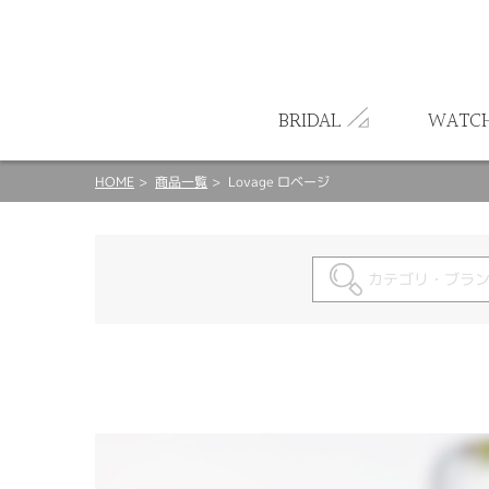
ート
BRIDAL
WATC
HOME
商品一覧
Lovage ロベージ