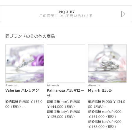
婚約指輪
INQUIRY
婚約指輪 シンプル
この商品について問い合わせる
婚約指輪 ウェーブ・S字
婚約指輪 サイドメレ
婚約指輪 プラチナカラー
エメルワール 婚約指輪
同ブランドのその他の商品
デザイン
シンプル
テイスト
婚約指輪 シンプル
Aimeroir
Aimeroir
Aimeroir
A
Valerian バレリアン
Palmarosa パルマロー
Myirrh ミルラ
紹介文
ザ
婚約指輪 Pt900 ￥137,0
結婚指輪 men’s Pt900
婚約指輪 Pt900 ￥134,0
婚
Jasmine ジャスミン
00（税込）~
￥144,000（税込）
00（税込）~
結婚指輪 lady’s Pt900
結婚指輪 men’s Pt900
結
ぬくもりはいつも すぐ隣に寄り添って
￥125,000（税込）
￥151,000（税込）
結婚指輪 lady’s Pt900
結
※婚約指輪のセンターダイヤモンドは価格に含まれません。
￥138,000（税込）