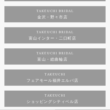
ダイヤモンド
ブランドリスト
お客様の声
特定商取引に関する表記
TAKEUCHI BRIDAL
ジュエリーリフォーム
金沢・野々市店
福井指輪工房｜手作りペアリング
お問い合わせ
プライバシーポリシー
TAKEUCHI BRIDAL
真珠ネックレス
福井指輪工房｜手作り結婚指輪 and 婚約指輪
富山インター・二口町店
福井工房｜手作り婚約指輪プロポーズプラン
TAKEUCHI BRIDAL
富山・総曲輪店
TAKEUCHI
フェアモール福井エルパ店
TAKEUCHI
ショッピングシティベル店