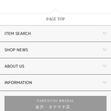
PAGE TOP
ITEM SEARCH
婚約指輪
SHOP NEWS
結婚指輪
選ばれる理由まとめ
ABOUT US
セットリング
お客様の声
会社概要
INFORMATION
婚約ネックレス
プロポーズサポート
店舗情報
ご来店予約
TAKEUCHI BRIDAL
金沢・タテマチ店