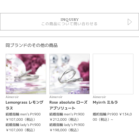
カテゴリ
セットリング
INQUIRY
セットリング フェミニン
この商品について問い合わせる
エメルワール セットリング
デザイン
同ブランドのその他の商品
キュート
テイスト
セットリング キュート
性別
Aimeroir
Aimeroir
Aimeroir
A
レディース
Lemongrass レモング
Rose absolute ローズ
Myirrh ミルラ
R
メンズ
ラス
アブソリュート
結婚指輪 men’s Pt900
結婚指輪 men’s Pt900
婚約指輪 Pt900 ￥134,0
婚
￥107,000（税込）
￥212,000（税込）
00（税込）~
紹介文
結婚指輪 lady’s Pt900
結婚指輪 lady’s Pt900
￥107,000（税込）
￥198,000（税込）
Palmarosa パルマローザ
同じ歩幅で歩む 自然体のふたりだから