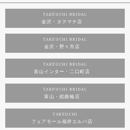
婚約ネックレス
プロポーズサポート
店舗情報
ご来店予約
TAKEUCHI BRIDAL
金沢・タテマチ店
ダイヤモンド
ブランドリスト
お客様の声
特定商取引に関する表記
TAKEUCHI BRIDAL
ジュエリーリフォーム
金沢・野々市店
福井指輪工房｜手作りペアリング
お問い合わせ
プライバシーポリシー
TAKEUCHI BRIDAL
真珠ネックレス
福井指輪工房｜手作り結婚指輪 and 婚約指輪
富山インター・二口町店
福井工房｜手作り婚約指輪プロポーズプラン
TAKEUCHI BRIDAL
富山・総曲輪店
TAKEUCHI
フェアモール福井エルパ店