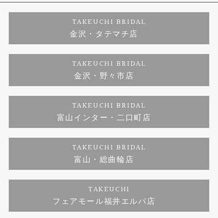
婚約ネックレス
プロポーズサポート
店舗情報
ご来店予約
TAKEUCHI BRIDAL
金沢・タテマチ店
ダイヤモンド
ブランドリスト
お客様の声
特定商取引に関する表記
TAKEUCHI BRIDAL
金沢・野々市店
ジュエリーリフォーム
福井指輪工房｜手作りペアリング
お問い合わせ
プライバシーポリシー
TAKEUCHI BRIDAL
真珠ネックレス
福井指輪工房｜手作り結婚指輪 and 婚約指輪
富山インター・二口町店
福井工房｜手作り婚約指輪プロポーズプラン
TAKEUCHI BRIDAL
富山・総曲輪店
TAKEUCHI
フェアモール福井エルパ店