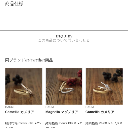
商品仕様
カテゴリ
婚約指輪
INQUIRY
婚約指輪 シンプル
この商品について問い合わせる
婚約指輪 サイドメレ
婚約指輪 プラチナカラー
バウム 婚約指輪
同ブランドのその他の商品
デザイン
シンプル
テイスト
婚約指輪 シンプル
BAUM
BAUM
BAUM
B
紹介文
Camellia カメリア
Magnolia マグノリア
Camellia カメリア
マグノリア 持続性
結婚指輪 men's K18 ￥25
結婚指輪 men's Pt900 ￥2
婚約指輪 Pt900 ￥167,000
結
いつまでも変わらない二人でいよう