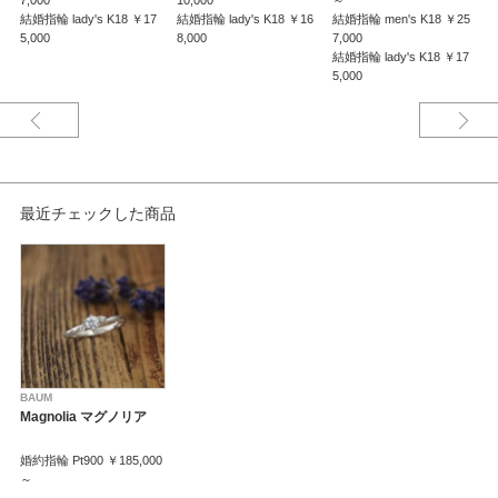
7,000
10,000
～
3
結婚指輪 lady's K18 ￥17
結婚指輪 lady's K18 ￥16
結婚指輪 men's K18 ￥25
結
5,000
8,000
7,000
8
※婚約指輪のセンターダイヤモンドは価格に含まれません。
結婚指輪 lady's K18 ￥17
※選ばれる素材・ダイヤモンドグレードによって価格が変わります。
5,000
詳しくはスタッフまでお問い合わせくださいませ。
※税込み価格となっております。
最近チェックした商品
BAUM
Magnolia マグノリア
婚約指輪 Pt900 ￥185,000
～