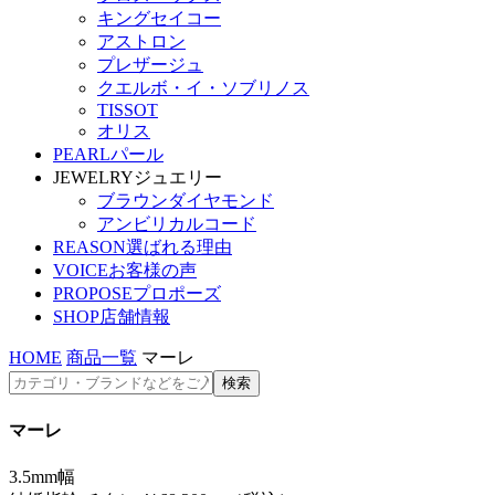
キングセイコー
アストロン
プレザージュ
クエルボ・イ・ソブリノス
TISSOT
オリス
PEARL
パール
JEWELRY
ジュエリー
ブラウンダイヤモンド
アンビリカルコード
REASON
選ばれる理由
VOICE
お客様の声
PROPOSE
プロポーズ
SHOP
店舗情報
HOME
商品一覧
マーレ
マーレ
3.5mm幅