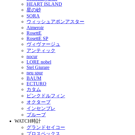
HEART ISLAND
星の砂
SORA
ウィッシュアポンアスター
Aimeroir
RosettE
RosettE SP
ヴィヴァージュ
アンティック
nocur
LORE nobel
Stel Giurare
neu spur
BAUM
ECTURO
カタム
ピンクドルフィン
オクターブ
インセンブレ
プルーブ
WATCH
時計
グランドセイコー
プロスペックス