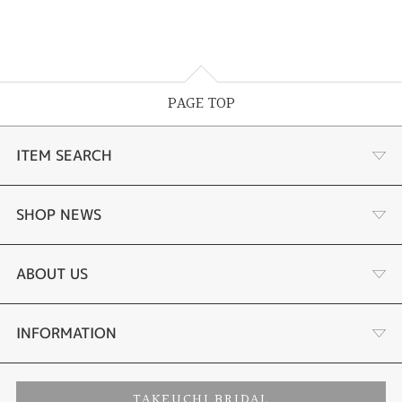
PAGE TOP
ITEM SEARCH
婚約指輪
SHOP NEWS
結婚指輪
選ばれる理由まとめ
ABOUT US
セットリング
お客様の声
会社概要
INFORMATION
婚約ネックレス
プロポーズサポート
店舗情報
ご来店予約
TAKEUCHI BRIDAL