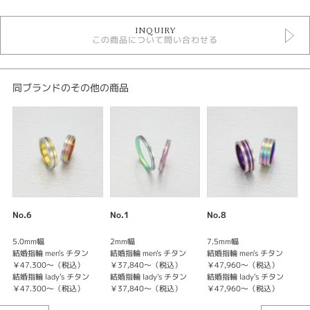
結婚指輪 ストレート
INQUIRY
結婚指輪 アレルギー対応
この商品について問い合わせる
TITANIO結婚指輪
デザイン
同ブランドのその他の商品
ストレート
性別
レディース
メンズ
婚約指輪・結婚指輪テイスト
No.6
No.1
No.8
ストレート
5.0mm幅
2mm幅
7.5mm幅
結
結婚指輪 men's チタン
結婚指輪 men's チタン
結婚指輪 men's チタン
￥47.300～（税込）
￥37,840～（税込）
￥47,960～（税込）
結
結婚指輪 lady's チタン
結婚指輪 lady's チタン
結婚指輪 lady's チタン
￥47.300～（税込）
￥37,840～（税込）
￥47,960～（税込）