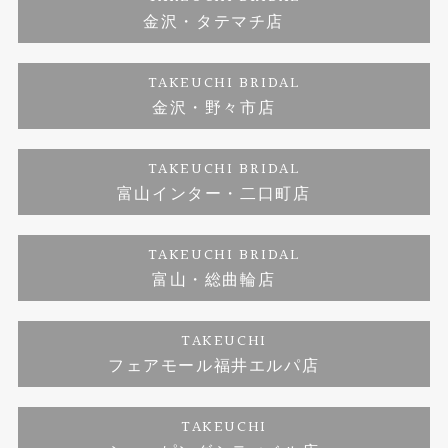
金沢・タテマチ店
ダイヤモンド
ブランドリスト
お客様の声
特定商取引に関する表記
TAKEUCHI BRIDAL
ジュエリーリフォーム
金沢・野々市店
福井指輪工房｜手作りペアリング
お問い合わせ
プライバシーポリシー
TAKEUCHI BRIDAL
真珠ネックレス
福井指輪工房｜手作り結婚指輪 and 婚約指輪
富山インター・二口町店
福井工房｜手作り婚約指輪プロポーズプラン
TAKEUCHI BRIDAL
富山・総曲輪店
TAKEUCHI
フェアモール福井エルパ店
TAKEUCHI