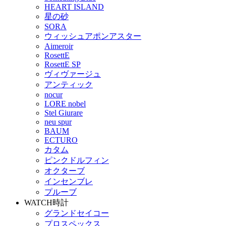
HEART ISLAND
星の砂
SORA
ウィッシュアポンアスター
Aimeroir
RosettE
RosettE SP
ヴィヴァージュ
アンティック
nocur
LORE nobel
Stel Giurare
neu spur
BAUM
ECTURO
カタム
ピンクドルフィン
オクターブ
インセンブレ
プルーブ
WATCH
時計
グランドセイコー
プロスペックス