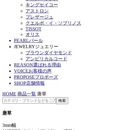
キングセイコー
アストロン
プレザージュ
クエルボ・イ・ソブリノス
TISSOT
オリス
PEARL
パール
JEWELRY
ジュエリー
ブラウンダイヤモンド
アンビリカルコード
REASON
選ばれる理由
VOICE
お客様の声
PROPOSE
プロポーズ
SHOP
店舗情報
HOME
商品一覧
唐草
唐草
3mm幅