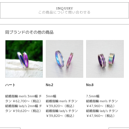
結婚指輪 ストレート
INQUIRY
結婚指輪 アレルギー対応
この商品について問い合わせる
TITANIO結婚指輪
デザイン
同ブランドのその他の商品
ストレート
性別
レディース
メンズ
結婚指輪
ハート
No.2
No.8
N
ストレート
結婚指輪 men's 3mm幅 チ
3mm幅
7.5mm幅
タン ￥62,700～（税込）
結婚指輪 men's チタン
結婚指輪 men's チタン
結
結婚指輪 lady's 2mm幅 チ
￥39,820～（税込）
￥47,960～（税込）
タン ￥59,620～（税込）
結婚指輪 lady's チタン
結婚指輪 lady's チタン
結
￥39,820～（税込）
￥47,960～（税込）