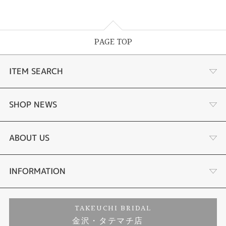
PAGE TOP
ITEM SEARCH
婚約指輪
SHOP NEWS
結婚指輪
選ばれる理由まとめ
ABOUT US
セットリング
お客様の声
会社概要
INFORMATION
婚約ネックレス
プロポーズサポート
店舗情報
ご来店予約
TAKEUCHI BRIDAL
金沢・タテマチ店