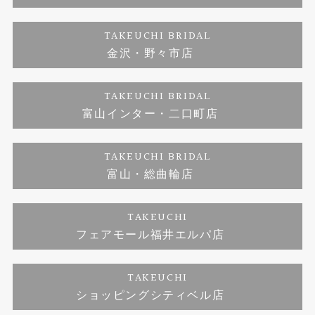
ダイヤモンド
ブランドリスト
お客様の声
特定商取引に関する表記
TAKEUCHI BRIDAL
ジュエリーリフォーム
金沢・野々市店
福井指輪工房｜手作りペアリング
お問い合わせ
プライバシーポリシー
TAKEUCHI BRIDAL
真珠ネックレス
福井指輪工房｜手作り結婚指輪 and 婚約指輪
富山インター・二口町店
福井工房｜手作り婚約指輪プロポーズプラン
TAKEUCHI BRIDAL
富山・総曲輪店
TAKEUCHI
フェアモール福井エルパ店
TAKEUCHI
ショッピングシティベル店