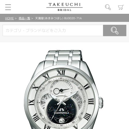
HOME
商品一覧
天満星(あまみつほし) BU0020-71A