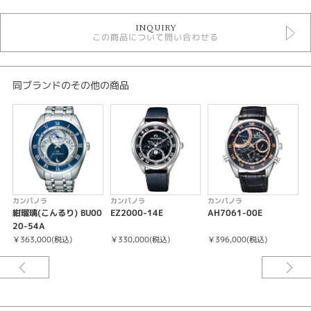
時計
INQUIRY
カンパノラ
この商品について問い合わせる
白文字盤
ソーラー
5気圧防水以下
メンズウォッチ
同ブランドのその他の商品
金属ベルト
メンズ 腕時計
性別
メンズ
腕時計
カンパノラ
カンパノラ
カンパノラ
紺瑠璃(こんるり) BU00
EZ2000-14E
AH7061-00E
A
カンパノラ
20-54A
￥363,000(税込)
￥330,000(税込)
￥396,000(税込)
￥
紹介文
月は太陽の光と影でかたちを変える。 漆と螺鈿(らでん)で描いた宇宙に浮か
ぶムーンフェイズは、 8版を使って月の表情をリアルに表現している。 太陽
が放つ力を描く12時位置のカレンダー、 文字板は電気鋳造技術で緻密にパ