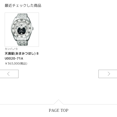
ターンを表現。 太陽の光で動くエコ・ドライブ搭載。 あなたとともに、時
最近チェックした商品
が満ちてゆく。
カンパノラ
天満星(あまみつほし) B
U0020-71A
￥363,000(税込)
PAGE TOP