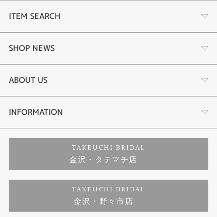
ITEM SEARCH
婚約指輪
SHOP NEWS
結婚指輪
選ばれる理由まとめ
ABOUT US
セットリング
お客様の声
会社概要
INFORMATION
婚約ネックレス
プロポーズサポート
店舗情報
ご来店予約
TAKEUCHI BRIDAL
金沢・タテマチ店
ダイヤモンド
ブランドリスト
お客様の声
特定商取引に関する表記
TAKEUCHI BRIDAL
ジュエリーリフォーム
金沢・野々市店
福井指輪工房｜手作りペアリング
お問い合わせ
プライバシーポリシー