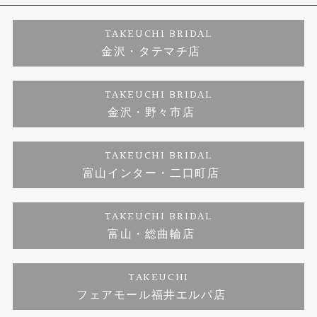
婚約ネックレス
プロポーズサポート
店舗情報
ご来店予約
TAKEUCHI BRIDAL
金沢・タテマチ店
ダイヤモンド
ブランドリスト
お客様の声
特定商取引に関する表記
TAKEUCHI BRIDAL
ジュエリーリフォーム
金沢・野々市店
福井指輪工房｜手作りペアリング
お問い合わせ
プライバシーポリシー
TAKEUCHI BRIDAL
真珠ネックレス
福井指輪工房｜手作り結婚指輪 and 婚約指輪
富山インター・二口町店
福井工房｜手作り婚約指輪プロポーズプラン
TAKEUCHI BRIDAL
富山・総曲輪店
TAKEUCHI
フェアモール福井エルパ店