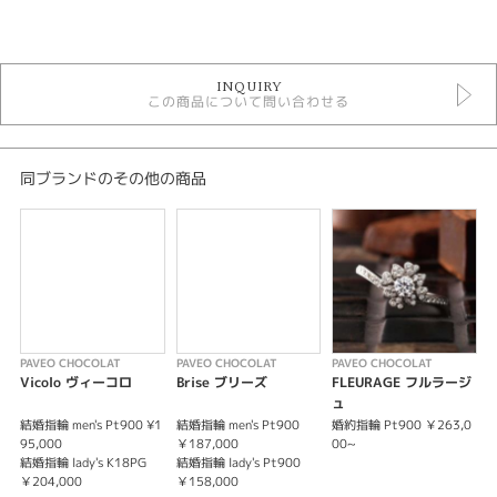
カテゴリ
セットリング
INQUIRY
セットリング シンプル
この商品について問い合わせる
パヴェオショコラ ＞ セットリング
性別
同ブランドのその他の商品
レディース
メンズ
紹介文
PAVEO CHOCOLAT【Brise】ブリーズ -そよ風-
やすらぎでつむぐ日々。シンプルに組み合わされた婚約指輪（エンゲージリ
ング）と結婚指輪（マリッジリング）のセットリング。レディースはダイヤ
PAVEO CHOCOLAT
PAVEO CHOCOLAT
PAVEO CHOCOLAT
P
モンドで女性らしく、メンズはセンターのみを鏡面仕上げで残し、サイドは
Vicolo ヴィーコロ
Brise ブリーズ
FLEURAGE フルラージ
マット加工（つや消し）で男性らしく。
ュ
結婚指輪 men's Pt900 ¥1
結婚指輪 men's Pt900
婚約指輪 Pt900 ￥263,0
結
※価格は税込みになります。
95,000
￥187,000
00~
￥
※センターダイヤモンドの価格は含まれません。
結婚指輪 lady's K18PG
結婚指輪 lady's Pt900
結
￥204,000
￥158,000
￥