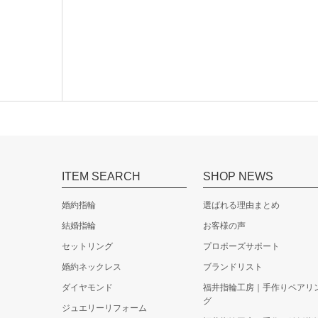
PAVEO CHOCOLAT
Pierre ピエール
ITEM SEARCH
SHOP NEWS
結婚指輪 men's K18WG ￥312,000
結婚指輪 lady's K18YG ￥197,000
婚約指輪
選ばれる理由まとめ
結婚指輪
お客様の声
セットリング
プロポーズサポート
婚約ネックレス
ブランドリスト
ダイヤモンド
福井指輪工房｜手作りペアリ
グ
ジュエリーリフォーム