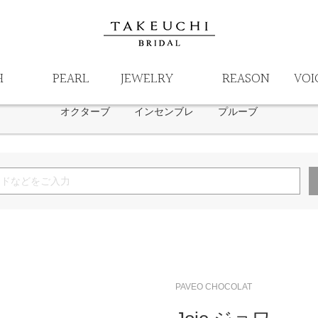
モニッケンダム
キングセイコー
ブラウンダイヤモンド
MUNISO
アストロン
萬時
アンビリカルコード
プレザージュ
YUKA HOJO
クエルボ・
杢目
Something Blue
HEART ISLAND
星の砂
SORA
H
PEARL
JEWELRY
REASON
VOI
nocur
LORE nobel
Stel Giurare
neu spur
BAUM
オクターブ
インセンブレ
プルーブ
PAVEO CHOCOLAT