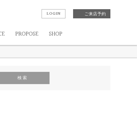
イ・ソブリノス
金屋
MEISTER
TISSOT
クリスチャンバウアー
オリス
LOGIN
ご来店予約
ウィッシュアポンアスター
Aimeroir
RosettE
CE
PROPOSE
SHOP
ECTURO
カタム
ピンクドルフィン