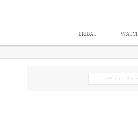
ロイヤルアッシャー
グランドセイコー
ラザールダイヤモンド
プロスペックス
ート
CAFERING
TAKEUCHI BRIDAL × Something Blue
BRIDAL
WATC
RosettE SP
ヴィヴァージュ
アンティック
HOME
商品一覧
Joie ジョワ