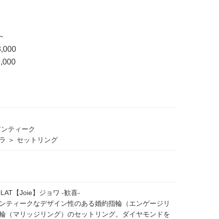
~
,000
,000
アンティーク
ラ ＞ セットリング
OLAT【Joie】ジョワ -歓喜-
ンティークなデザイン性のある婚約指輪（エンゲージリ
輪（マリッジリング）のセットリング。ダイヤモンドを