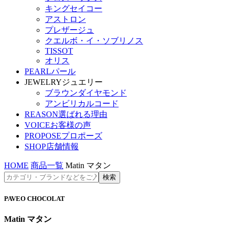
キングセイコー
アストロン
プレザージュ
クエルボ・イ・ソブリノス
TISSOT
オリス
PEARL
パール
JEWELRY
ジュエリー
ブラウンダイヤモンド
アンビリカルコード
REASON
選ばれる理由
VOICE
お客様の声
PROPOSE
プロポーズ
SHOP
店舗情報
HOME
商品一覧
Matin マタン
PAVEO CHOCOLAT
Matin マタン