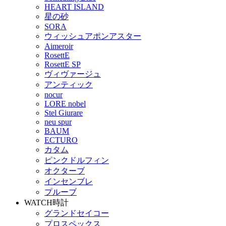
HEART ISLAND
星の砂
SORA
ウィッシュアポンアスター
Aimeroir
RosettE
RosettE SP
ヴィヴァージュ
アンティック
nocur
LORE nobel
Stel Giurare
neu spur
BAUM
ECTURO
カタム
ピンクドルフィン
オクターブ
インセンブレ
プルーブ
WATCH
時計
グランドセイコー
プロスペックス