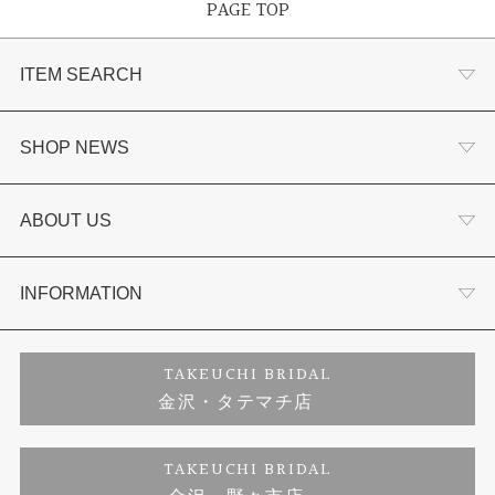
PAGE TOP
ITEM SEARCH
婚約指輪
SHOP NEWS
結婚指輪
選ばれる理由まとめ
ABOUT US
セットリング
お客様の声
会社概要
INFORMATION
婚約ネックレス
プロポーズサポート
店舗情報
ご来店予約
TAKEUCHI BRIDAL
金沢・タテマチ店
ダイヤモンド
ブランドリスト
お客様の声
特定商取引に関する表記
TAKEUCHI BRIDAL
ジュエリーリフォーム