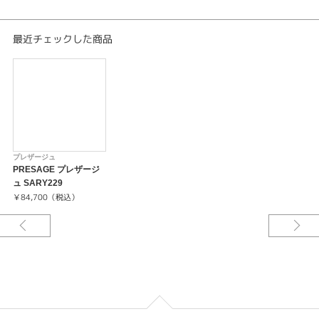
日差＋45秒～－35秒
最大巻上時約41時間持続
24石
最近チェックした商品
-24時針（デュアルタイム表示機能）
-秒針停止機能
プレザージュ
PRESAGE プレザージ
ュ SARY229
￥84,700（税込）