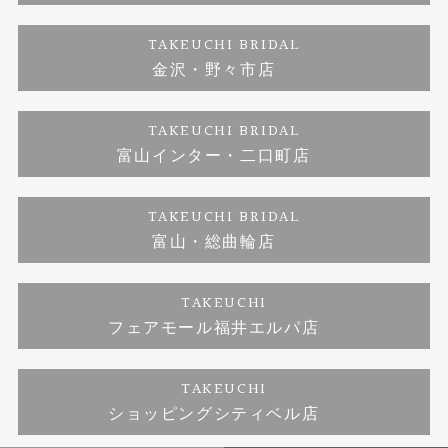
ダイヤモンド
ブランドリスト
お客様の声
特定商取引に関する表記
TAKEUCHI BRIDAL
ジュエリーリフォーム
金沢・野々市店
福井指輪工房｜手作りペアリング
お問い合わせ
プライバシーポリシー
TAKEUCHI BRIDAL
真珠ネックレス
福井指輪工房｜手作り結婚指輪 and 婚約指輪
富山インター・二口町店
福井工房｜手作り婚約指輪プロポーズプラン
TAKEUCHI BRIDAL
富山・総曲輪店
TAKEUCHI
フェアモール福井エルパ店
TAKEUCHI
ショッピングシティベル店