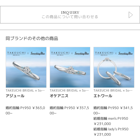
TAKEUCHI BRIDAL × Something Blue ＞ 婚約指輪
INQUIRY
この商品について問い合わせる
紹介文
いつまでも晴れやかな気持ちで。
幸福感を感じるたっぷりとしたボリューム感に、優しく上品なゴールド。
同ブランドのその他の商品
この先も、ふたりだから感じられる幸せに気づけるように。
※価格は税込みになります。
※センターダイヤモンドを含む価格です。
※選ばれるダイヤモンドグレードによって価格が変わります。
TAKEUCHI BRIDAL × Something Blue
TAKEUCHI BRIDAL × Something Blue
TAKEUCHI BRIDAL × Something Blue
アジュール
オケアニス
エトワール
婚約指輪 Pt950 ￥363,0
婚約指輪 Pt950 ￥357,5
婚約指輪 Pt950 ￥341,5
結
00~
00~
00~
1
結婚指輪 men's Pt950
結
￥231,000
1
結婚指輪 lady's Pt950
￥231,000