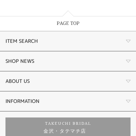
PAGE TOP
ITEM SEARCH
婚約指輪
SHOP NEWS
結婚指輪
選ばれる理由まとめ
ABOUT US
セットリング
お客様の声
会社概要
INFORMATION
婚約ネックレス
プロポーズサポート
店舗情報
ご来店予約
TAKEUCHI BRIDAL
金沢・タテマチ店