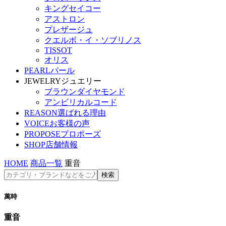
キングセイコー
アストロン
プレザージュ
クエルボ・イ・ソブリノス
TISSOT
オリス
PEARL
パール
JEWELRY
ジュエリー
ブラウンダイヤモンド
アンビリカルコード
REASON
選ばれる理由
VOICE
お客様の声
PROPOSE
プロポーズ
SHOP
店舗情報
HOME
商品一覧
重音
萬時
重音