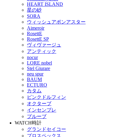
HEART ISLAND
星の砂
SORA
ウィッシュアポンアスター
Aimeroir
RosettE
RosettE SP
ヴィヴァージュ
アンティック
nocur
LORE nobel
Stel Giurare
neu spur
BAUM
ECTURO
カタム
ピンクドルフィン
オクターブ
インセンブレ
プルーブ
WATCH
時計
グランドセイコー
プロスペックス