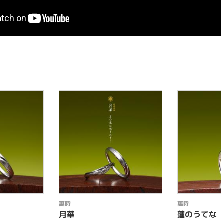
萬時
萬時
月華
蓮のうてな