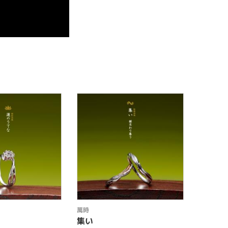
萬時
萬時
集い
重音