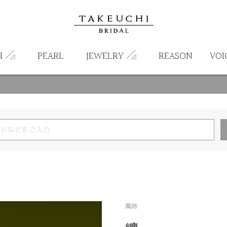
H
PEARL
JEWELRY
REASON
VOI
萬時