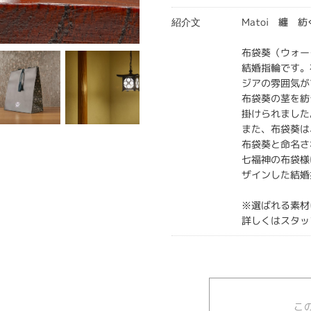
Matoi 纏 
紹介文
布袋葵（ウォー
結婚指輪です。
ジアの雰囲気が
布袋葵の茎を紡
掛けられました
また、布袋葵は
布袋葵と命名さ
七福神の布袋様
ザインした結婚
※選ばれる素材
詳しくはスタッ
こ