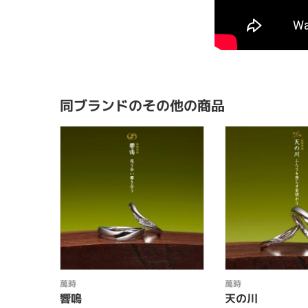
同ブランドのその他の商品
萬時
萬時
響鳴
天の川