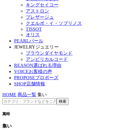
キングセイコー
アストロン
プレザージュ
クエルボ・イ・ソブリノス
TISSOT
オリス
PEARL
パール
JEWELRY
ジュエリー
ブラウンダイヤモンド
アンビリカルコード
REASON
選ばれる理由
VOICE
お客様の声
PROPOSE
プロポーズ
SHOP
店舗情報
HOME
商品一覧
集い
萬時
集い