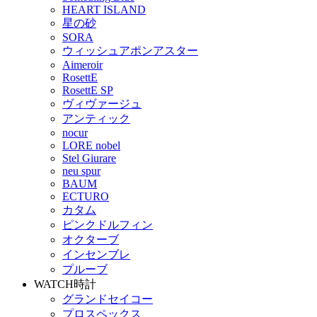
HEART ISLAND
星の砂
SORA
ウィッシュアポンアスター
Aimeroir
RosettE
RosettE SP
ヴィヴァージュ
アンティック
nocur
LORE nobel
Stel Giurare
neu spur
BAUM
ECTURO
カタム
ピンクドルフィン
オクターブ
インセンブレ
プルーブ
WATCH
時計
グランドセイコー
プロスペックス