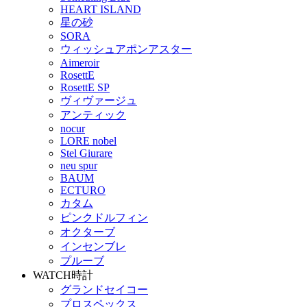
HEART ISLAND
星の砂
SORA
ウィッシュアポンアスター
Aimeroir
RosettE
RosettE SP
ヴィヴァージュ
アンティック
nocur
LORE nobel
Stel Giurare
neu spur
BAUM
ECTURO
カタム
ピンクドルフィン
オクターブ
インセンブレ
プルーブ
WATCH
時計
グランドセイコー
プロスペックス