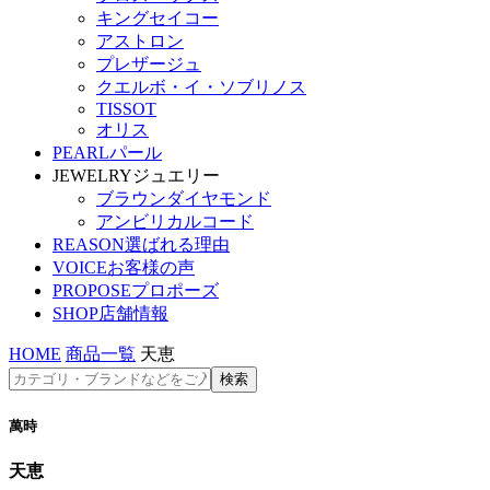
キングセイコー
アストロン
プレザージュ
クエルボ・イ・ソブリノス
TISSOT
オリス
PEARL
パール
JEWELRY
ジュエリー
ブラウンダイヤモンド
アンビリカルコード
REASON
選ばれる理由
VOICE
お客様の声
PROPOSE
プロポーズ
SHOP
店舗情報
HOME
商品一覧
天恵
萬時
天恵